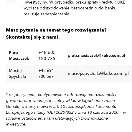
inwestycyjny. W przypadku braku spłaty kredytu KUKE
wypłaca odszkodowanie bezpośrednio do banku i
realizuje zabezpieczenia.
Masz pytania na temat tego rozwiązania?
Skontaktuj się z nami.
+48 605
Piotr
piotr.maciaszek@kuke.com.pl
Maciaszek
150 735
Maciej
+48 691
maciej.spychala@kuke.com.pl
Spychała
700 567
*
rozpoczynanie, kontynuowanie lub rozwijanie działalności
gospodarczej wnoszącej istotny wkład w łagodzenie zmian
klimatu, o której mowa w art. 10 rozporządzenia Parlamentu
Europejskiego i Rady (UE) 2020/852 z dnia 18 czerwca 2020 r. w
sprawie ustanowienia ram ułatwiających zrównoważone
inwestycje.