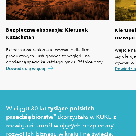
Bezpieczna ekspansja: Kierunek
Kierune
Kazachstan
rozwijać
Ekspansja zagraniczna to wyzwanie dla firm
Wejście na
produktowych i usługowych ze względu na
czy oferuj
odmienną specyfikę każdego rynku. Różnice dotyczą
wyzwanie. 
nie tylko przepisów prawa czy technologii, ale też,
własną spe
Dowiedz się więcej
Dowiedz s
kosztów pozyskania klienta, kultury biznesowej oraz
prawny cz
zachowań konsumentów.
technologi
pozyskania
zakupowe 
W ciągu 30 lat
tysiące polskich
*
przedsiębiorstw
skorzystało w KUKE z
rozwiązań umożliwiających bezpieczny
rozwój ich biznesu w kraju i na świecie.