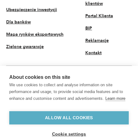
klientów
Ubezpieczenie inwestycji
Portal Klienta
Dla banków
BIP
Mapa rynków eksportowych
Reklamacje
Zielone gwarancje
Kontakt
About cookies on this site
PL
We use cookies to collect and analyse information on site
© 2026 KUKE S.A. Wszystkie prawa zastrzeżone
performance and usage, to provide social media features and to
enhance and customise content and advertisements.
Learn more
Polityka prywatności
Przetwarzanie danych osobowych
KUKE S.A. z siedzibą przy ul. Kruczej 50, 00-025 Warszawa, Sąd Rejonowy dla
m.st. Warszawy w Warszawie, XII Wydział Gospodarczy Krajowego Rejestru
ALLOW ALL COOKIES
Sądowego, nr KRS 0000094881, NIP 5260307991, REGON 002049513,
kapitał zakładowy w wysokości 135 938 900 zł opłacony w całości
Cookie settings