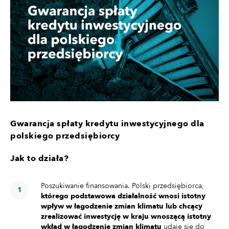
Gwarancja spłaty kredytu inwestycyjnego dla
polskiego przedsiębiorcy
Jak to działa?
Poszukiwanie finansowania. Polski przedsiębiorca,
którego podstawowa działalność wnosi istotny
wpływ w łagodzenie zmian klimatu lub chcący
zrealizować inwestycję w kraju wnoszącą istotny
wkład w łagodzenie zmian klimatu
udaje się do