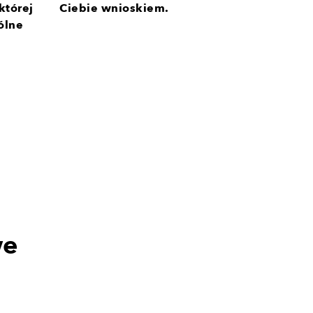
której
Ciebie wnioskiem.
ólne
we