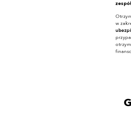
zespół
Otrzym
w zakr
ubezp
przypa
otrzym
finans
G