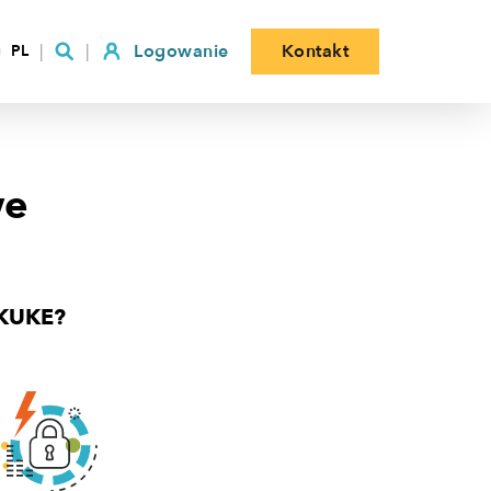
Logowanie
Kontakt
PL
we
 KUKE?