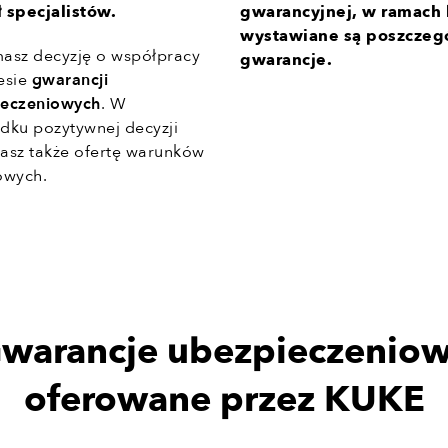
 specjalistów.
gwarancyjnej, w ramach 
wystawiane są poszczeg
asz decyzję o współpracy
gwarancje.
esie
gwarancji
ieczeniowych
. W
dku pozytywnej decyzji
asz także ofertę warunków
owych.
warancje ubezpieczenio
oferowane przez KUKE