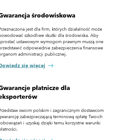
Gwarancja środowiskowa
Przeznaczona jest dla firm, których działalność może
powodować szkodliwe skutki dla środowiska. Aby
sprostać ustawowym wymogom prawnym muszą one
przedstawić odpowiednie zabezpieczenia finansowe
organom administracji publicznej.
Dowiedz się więcej
Gwarancje płatnicze dla
eksporterów
Przedstaw swoim polskim i zagranicznym dostawcom
gwarancję zabezpieczającą terminową spłatę Twoich
zobowiązań i uzyskaj dzięki temu korzystne warunki
płatności.