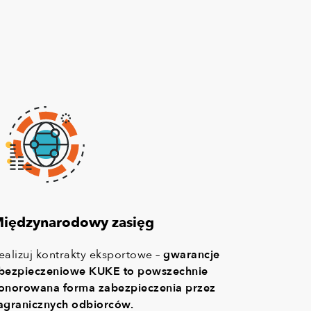
iędzynarodowy zasięg
ealizuj kontrakty eksportowe –
gwarancje
bezpieczeniowe KUKE to powszechnie
onorowana forma zabezpieczenia przez
agranicznych odbiorców.