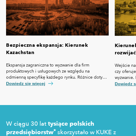
Bezpieczna ekspansja: Kierunek
Kierune
Kazachstan
rozwijać
Ekspansja zagraniczna to wyzwanie dla firm
Wejście na
produktowych i usługowych ze względu na
czy oferuj
odmienną specyfikę każdego rynku. Różnice dotyczą
wyzwanie. 
nie tylko przepisów prawa czy technologii, ale też,
własną spe
Dowiedz się więcej
Dowiedz s
kosztów pozyskania klienta, kultury biznesowej oraz
prawny cz
zachowań konsumentów.
technologi
pozyskania
zakupowe 
W ciągu 30 lat
tysiące polskich
*
przedsiębiorstw
skorzystało w KUKE z