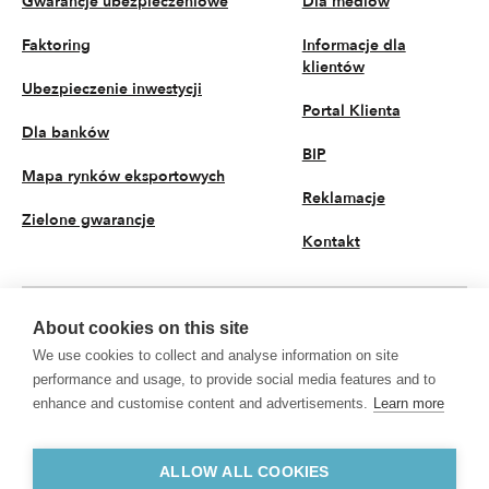
Gwarancje ubezpieczeniowe
Dla mediów
Faktoring
Informacje dla
klientów
Ubezpieczenie inwestycji
Portal Klienta
Dla banków
BIP
Mapa rynków eksportowych
Reklamacje
Zielone gwarancje
Kontakt
About cookies on this site
PL
We use cookies to collect and analyse information on site
© 2026 KUKE S.A. Wszystkie prawa zastrzeżone
performance and usage, to provide social media features and to
enhance and customise content and advertisements.
Learn more
Polityka prywatności
Przetwarzanie danych osobowych
KUKE S.A. z siedzibą przy ul. Kruczej 50, 00-025 Warszawa, Sąd Rejonowy dla
m.st. Warszawy w Warszawie, XII Wydział Gospodarczy Krajowego Rejestru
ALLOW ALL COOKIES
Sądowego, nr KRS 0000094881, NIP 5260307991, REGON 002049513,