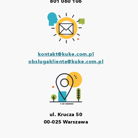
801 060 106
kontakt@kuke.com.pl
obslugaklienta@kuke.com.pl
ul. Krucza 50
00-025 Warszawa