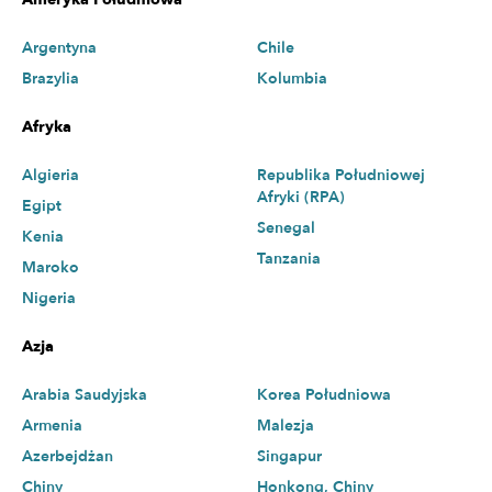
Argentyna
Chile
Brazylia
Kolumbia
Afryka
Algieria
Republika Południowej
Afryki (RPA)
Egipt
Senegal
Kenia
Tanzania
Maroko
Nigeria
Azja
Arabia Saudyjska
Korea Południowa
Armenia
Malezja
Azerbejdżan
Singapur
Chiny
Honkong, Chiny