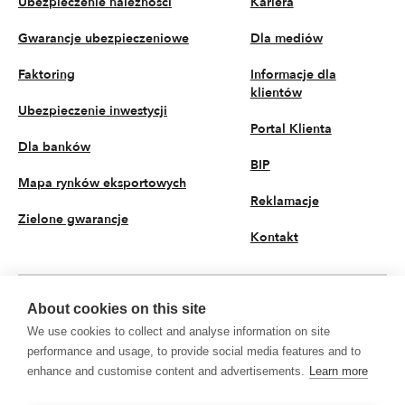
Ubezpieczenie należności
Kariera
Gwarancje ubezpieczeniowe
Dla mediów
Faktoring
Informacje dla
klientów
Ubezpieczenie inwestycji
Portal Klienta
Dla banków
BIP
Mapa rynków eksportowych
Reklamacje
Zielone gwarancje
Kontakt
About cookies on this site
PL
We use cookies to collect and analyse information on site
© 2026 KUKE S.A. Wszystkie prawa zastrzeżone
performance and usage, to provide social media features and to
enhance and customise content and advertisements.
Learn more
Polityka prywatności
Przetwarzanie danych osobowych