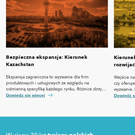
Bezpieczna ekspansja: Kierunek
Kierune
Kazachstan
rozwijać
Ekspansja zagraniczna to wyzwanie dla firm
Wejście na
produktowych i usługowych ze względu na
czy oferuj
odmienną specyfikę każdego rynku. Różnice dotyczą
wyzwanie. 
nie tylko przepisów prawa czy technologii, ale też,
własną spe
Dowiedz się więcej
Dowiedz s
kosztów pozyskania klienta, kultury biznesowej oraz
prawny cz
zachowań konsumentów.
technologi
pozyskania
zakupowe 