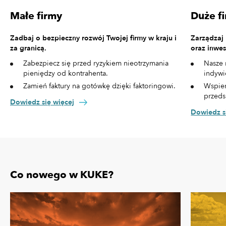
Małe firmy
Duże f
Zadbaj o bezpieczny rozwój Twojej firmy w kraju i
Zarządzaj
za granicą.
oraz inwes
Zabezpiecz się przed ryzykiem nieotrzymania
Nasze 
pieniędzy od kontrahenta.
indywi
Zamień faktury na gotówkę dzięki faktoringowi.
Wspier
przeds
Dowiedz się więcej
Dowiedz s
Co nowego w KUKE?