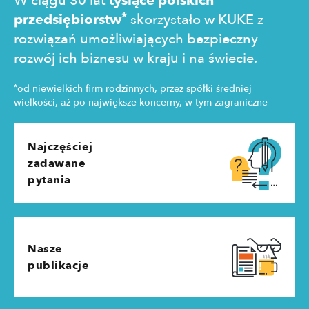
W ciągu 30 lat
tysiące polskich
*
przedsiębiorstw
skorzystało w KUKE z
rozwiązań umożliwiających bezpieczny
rozwój ich biznesu w kraju i na świecie.
*
od niewielkich firm rodzinnych, przez spółki średniej
wielkości, aż po największe koncerny, w tym zagraniczne
Najczęściej
zadawane
pytania
Nasze
publikacje