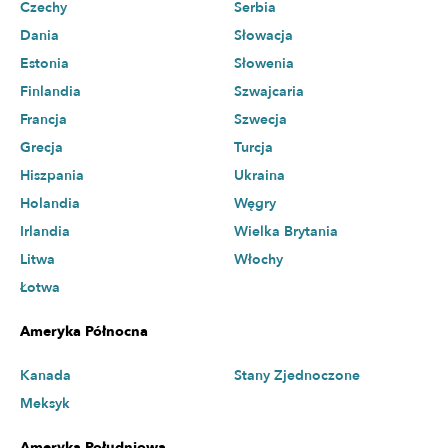
Czechy
Serbia
Dania
Słowacja
Estonia
Słowenia
Finlandia
Szwajcaria
Francja
Szwecja
Grecja
Turcja
Hiszpania
Ukraina
Holandia
Węgry
Irlandia
Wielka Brytania
Litwa
Włochy
Łotwa
Ameryka Północna
Kanada
Stany Zjednoczone
Meksyk
Ameryka Południowa