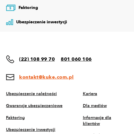
Faktoring
$
Ubezpieczenie inwestycji
(22) 108 99 70
801 060 106
kontakt@kuke.com.pl
Ubezpieczenie należności
Kariera
Gwarancje ubezpieczeniowe
Dla mediów
Faktoring
Informacje dla
klientów
Ubezpieczenie inwestycji