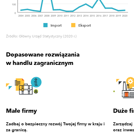
Import
Eksport
Źródło: Główny Urząd Statystyczny (2020 r.)
Dopasowane rozwiązania
w handlu zagranicznym
Małe firmy
Duże f
Zadbaj o bezpieczny rozwój Twojej firmy w kraju i
Zarządzaj
za granicą.
oraz inwes