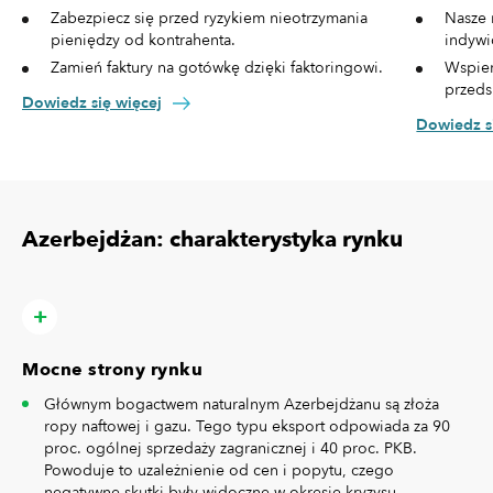
Zabezpiecz się przed ryzykiem nieotrzymania
Nasze 
pieniędzy od kontrahenta.
indywi
Zamień faktury na gotówkę dzięki faktoringowi.
Wspier
przeds
Dowiedz się więcej
Dowiedz s
Azerbejdżan: charakterystyka rynku
Mocne strony rynku
Głównym bogactwem naturalnym Azerbejdżanu są złoża
ropy naftowej i gazu. Tego typu eksport odpowiada za 90
proc. ogólnej sprzedaży zagranicznej i 40 proc. PKB.
Powoduje to uzależnienie od cen i popytu, czego
negatywne skutki były widoczne w okresie kryzysu