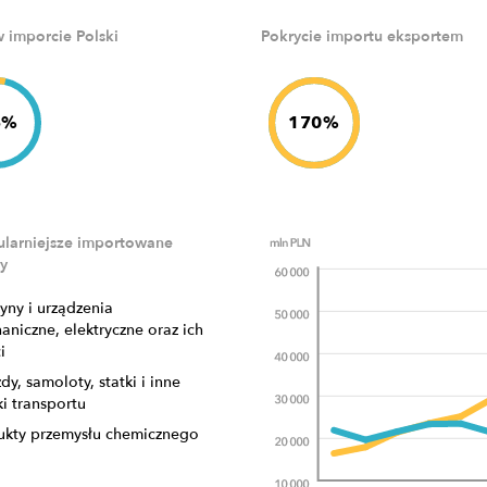
w imporcie Polski
Pokrycie importu eksportem
5%
170%
larniejsze importowane
y
yny i urządzenia
aniczne, elektryczne oraz ich
i
dy, samoloty, statki i inne
i transportu
ukty przemysłu chemicznego