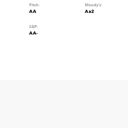
Fitch:
Moody’s:
AA
Aa2
S&P:
AA-