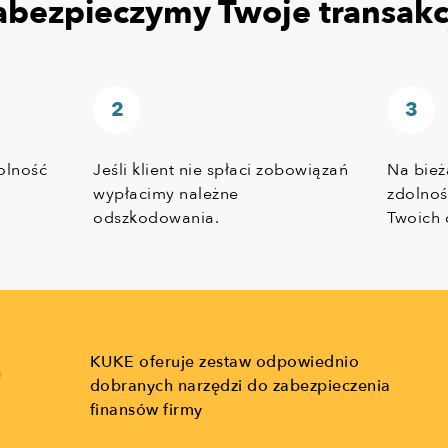
abezpieczymy Twoje transakc
olność
Jeśli klient nie spłaci zobowiązań
Na bież
h
wypłacimy należne
zdolnoś
odszkodowania.
Twoich 
KUKE oferuje zestaw odpowiednio
ń
dobranych narzędzi do zabezpieczenia
finansów firmy