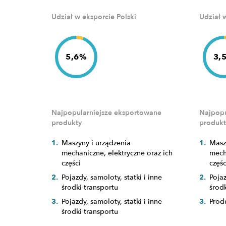
Udział w eksporcie Polski
Udział 
5,6%
3,
Najpopularniejsze eksportowane
Najpopu
produkty
produkt
Maszyny i urządzenia
Masz
mechaniczne, elektryczne oraz ich
mech
części
częśc
Pojazdy, samoloty, statki i inne
Pojaz
środki transportu
środk
Pojazdy, samoloty, statki i inne
Prod
środki transportu