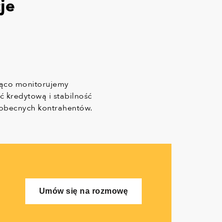
je
ąco monitorujemy
ć kredytową i stabilność
obecnych kontrahentów.
Umów się na rozmowę