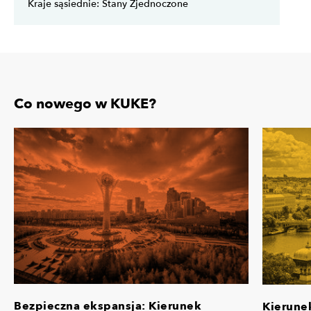
Kraje sąsiednie: Stany Zjednoczone
Co nowego w KUKE?
Bezpieczna ekspansja: Kierunek
Kierune