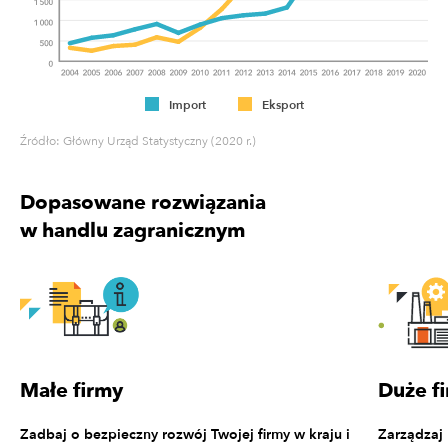
Import
Eksport
Źródło: Główny Urząd Statystyczny (2020 r.)
Dopasowane rozwiązania
w handlu zagranicznym
Małe firmy
Duże f
Zadbaj o bezpieczny rozwój Twojej firmy w kraju i
Zarządzaj