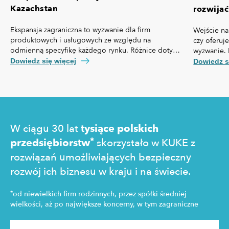
Kazachstan
rozwijać
Ekspansja zagraniczna to wyzwanie dla firm
Wejście na
produktowych i usługowych ze względu na
czy oferuj
odmienną specyfikę każdego rynku. Różnice dotyczą
wyzwanie. 
nie tylko przepisów prawa czy technologii, ale też,
własną spe
Dowiedz się więcej
Dowiedz s
kosztów pozyskania klienta, kultury biznesowej oraz
prawny cz
zachowań konsumentów.
technologi
pozyskania
zakupowe 
W ciągu 30 lat
tysiące polskich
*
przedsiębiorstw
skorzystało w KUKE z
rozwiązań umożliwiających bezpieczny
rozwój ich biznesu w kraju i na świecie.
*
od niewielkich firm rodzinnych, przez spółki średniej
wielkości, aż po największe koncerny, w tym zagraniczne