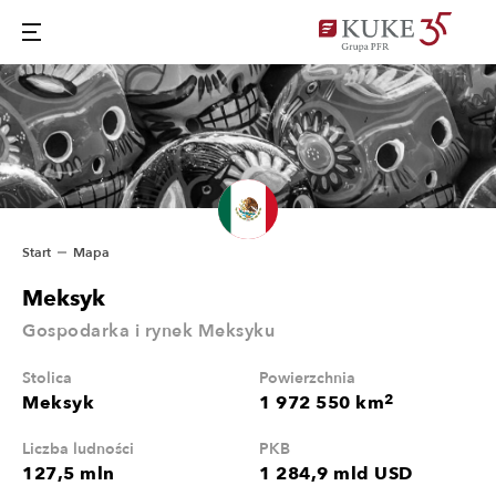
Start
Mapa
Meksyk
Gospodarka i rynek Meksyku
Stolica
Powierzchnia
2
Meksyk
1 972 550 km
Liczba ludności
PKB
127,5 mln
1 284,9 mld USD