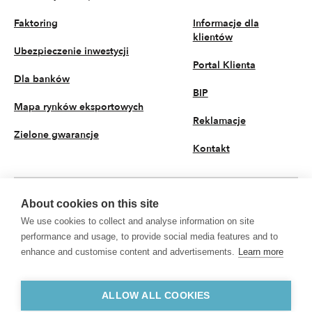
Faktoring
Informacje dla
klientów
Ubezpieczenie inwestycji
Portal Klienta
Dla banków
BIP
Mapa rynków eksportowych
Reklamacje
Zielone gwarancje
Kontakt
About cookies on this site
PL
We use cookies to collect and analyse information on site
© 2026 KUKE S.A. Wszystkie prawa zastrzeżone
performance and usage, to provide social media features and to
enhance and customise content and advertisements.
Learn more
Polityka prywatności
Przetwarzanie danych osobowych
KUKE S.A. z siedzibą przy ul. Kruczej 50, 00-025 Warszawa, Sąd Rejonowy dla
m.st. Warszawy w Warszawie, XII Wydział Gospodarczy Krajowego Rejestru
ALLOW ALL COOKIES
Sądowego, nr KRS 0000094881, NIP 5260307991, REGON 002049513,