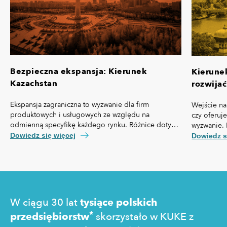
Bezpieczna ekspansja: Kierunek
Kierune
Kazachstan
rozwijać
Ekspansja zagraniczna to wyzwanie dla firm
Wejście na
produktowych i usługowych ze względu na
czy oferuj
odmienną specyfikę każdego rynku. Różnice dotyczą
wyzwanie. 
nie tylko przepisów prawa czy technologii, ale też,
własną spe
Dowiedz się więcej
Dowiedz s
kosztów pozyskania klienta, kultury biznesowej oraz
prawny cz
zachowań konsumentów.
technologi
pozyskania
zakupowe 
W ciągu 30 lat
tysiące polskich
*
przedsiębiorstw
skorzystało w KUKE z