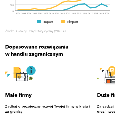
Import
Eksport
Źródło: Główny Urząd Statystyczny (2020 r.)
Dopasowane rozwiązania
w handlu zagranicznym
Małe firmy
Duże f
Zadbaj o bezpieczny rozwój Twojej firmy w kraju i
Zarządzaj
za granicą.
oraz inwes