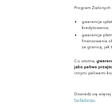
Program Zielonych 
gwarancje spłat
kredytowania;
gwarancje płat
finansowania o
za granicą, jak
Co istotne,
gwaranc
jako paliwo przejś
innymi paliwami ko
Dowiedz się więcej
forfaitingu
.