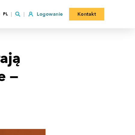
Logowanie
Kontakt
PL
ają
e —