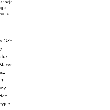
arancje
ego
wania
ży OZE
ę
 luki
UKE we
asz
rt,
ymy
zieć
cyjne