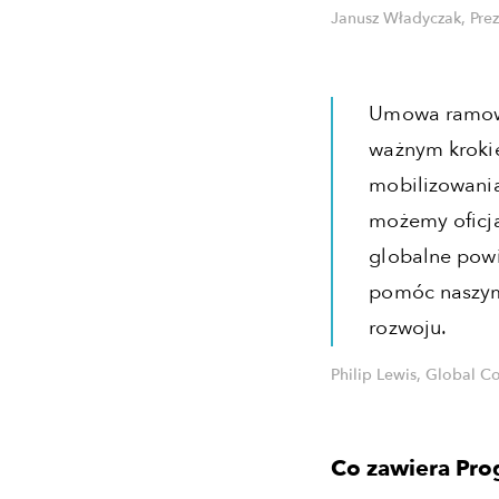
Janusz Władyczak, Pre
Umowa ramowa
ważnym krokie
mobilizowania
możemy oficja
globalne powi
pomóc naszym
rozwoju.
Philip Lewis, Global C
Co zawiera Pro