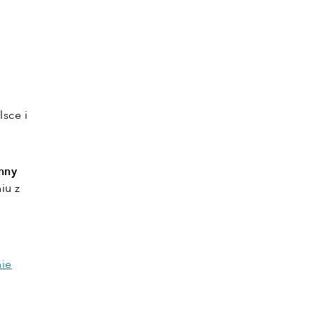
o
sce i
mny
iu z
ie