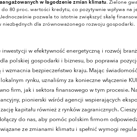
 zaangażowanych w łagodzenie zmian klimatu
. Zielone gw
do 80 proc. wartości kredytu, co pozytywnie wpływa na j
 Jednocześnie pozwala to istotnie zwiększyć skalę finanso
ów niezbędnych dla zrównoważonego rozwoju gospodarki.
e inwestycji w efektywność energetyczną i rozwój bran
 dla polskiej gospodarki i biznesu, bo poprawia pozycj
 i wzmacnia bezpieczeństwo kraju. Mając świadomość
 lokalnym rynku, uznaliśmy za konieczne włączenie K
wno firm, jak i sektora finansowego w tym procesie. N
ncyjny, pionierski wśród agencji wspierających ekspo
izację kapitału również z rynków zagranicznych. Ciesz
 dołączy do nas, aby pomóc polskim firmom odpowied
wiązane ze zmianami klimatu i spełnić wymogi regula