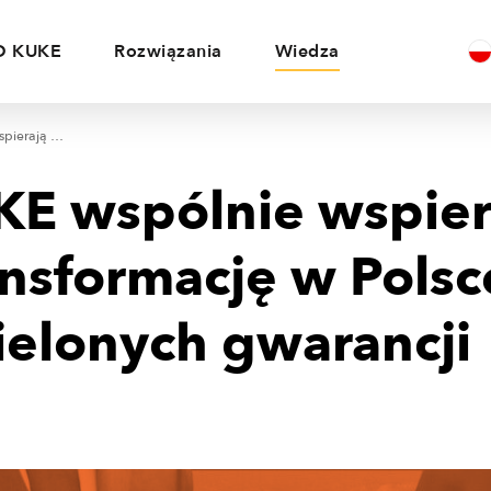
O KUKE
Rozwiązania
Wiedza
HSBC i KUKE wspólnie wspierają zieloną transformację w Polsce — Program Zielonych gwarancji
KE wspólnie wspier
ansformację w Polsc
ielonych gwarancji