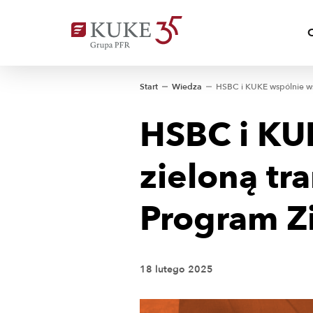
Start
Wiedza
HSBC i KU
zieloną tr
Program Z
18 lutego 2025