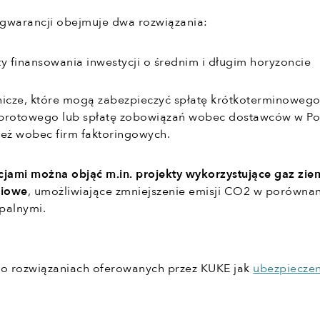
gwarancji obejmuje dwa rozwiązania:
y finansowania inwestycji o średnim i długim horyzoncie
nicze, które mogą zabezpieczyć spłatę krótkoterminoweg
brotowego lub spłatę zobowiązań wobec dostawców w Pol
 też wobec firm faktoringowych.
jami można objąć m.in. projekty wykorzystujące gaz zie
ciowe
, umożliwiające zmniejszenie emisji CO2 w porównan
palnymi.
 o rozwiązaniach oferowanych przez KUKE jak
ubezpieczen