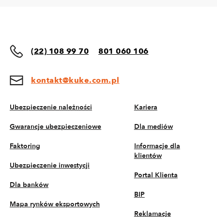
(22) 108 99 70
801 060 106
kontakt@kuke.com.pl
Ubezpieczenie należności
Kariera
Gwarancje ubezpieczeniowe
Dla mediów
Faktoring
Informacje dla
klientów
Ubezpieczenie inwestycji
Portal Klienta
Dla banków
BIP
Mapa rynków eksportowych
Reklamacje