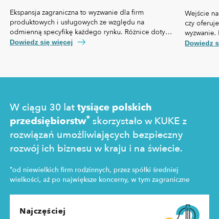
Ekspansja zagraniczna to wyzwanie dla firm
Wejście na
produktowych i usługowych ze względu na
czy oferuj
odmienną specyfikę każdego rynku. Różnice dotyczą
wyzwanie. 
nie tylko przepisów prawa czy technologii, ale też,
własną spe
Dowiedz się więcej
Dowiedz s
kosztów pozyskania klienta, kultury biznesowej oraz
prawny cz
zachowań konsumentów.
technologi
pozyskania
zakupowe 
W ciągu 30 lat
tysiące polskich
*
przedsiębiorstw
skorzystało w KUKE z
rozwiązań umożliwiających bezpieczny
rozwój ich biznesu w kraju i na świecie.
*
od niewielkich firm rodzinnych, przez spółki średniej
wielkości, aż po największe koncerny, w tym zagraniczne
Najczęściej