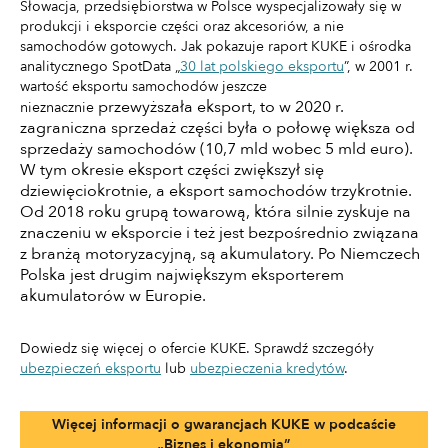
Słowacja, przedsiębiorstwa w Polsce wyspecjalizowały się w
produkcji i eksporcie części oraz akcesoriów, a nie
samochodów gotowych. Jak pokazuje raport KUKE i ośrodka
analitycznego SpotData „
30 lat polskiego eksportu
”, w 2001 r.
wartość eksportu samochodów jeszcze
przewyższała eksport, to w 2020 r.
nieznacznie
zagraniczna sprzedaż części była o połowę większa od
sprzedaży samochodów (10,7 mld wobec 5 mld euro).
W tym okresie eksport części zwiększył się
dziewięciokrotnie, a eksport samochodów trzykrotnie.
Od 2018 roku grupą towarową, która silnie zyskuje na
znaczeniu w eksporcie i też jest bezpośrednio związana
z branżą motoryzacyjną, są akumulatory. Po Niemczech
Polska jest drugim największym eksporterem
akumulatorów w Europie.
Dowiedz się więcej o ofercie KUKE. Sprawdź szczegóły
ubezpieczeń eksportu
lub
ubezpieczenia kredytów
.
Więcej informacji o gwarancjach KUKE w podcaście
„Biznes i ekonomia”