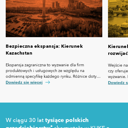
Bezpieczna ekspansja: Kierunek
Kierune
Kazachstan
rozwijać
Ekspansja zagraniczna to wyzwanie dla firm
Wejście na
produktowych i usługowych ze względu na
czy oferuj
odmienną specyfikę każdego rynku. Różnice dotyczą
wyzwanie. 
nie tylko przepisów prawa czy technologii, ale też,
własną spe
Dowiedz się więcej
Dowiedz s
kosztów pozyskania klienta, kultury biznesowej oraz
prawny cz
zachowań konsumentów.
technologi
pozyskania
zakupowe 
W ciągu 30 lat
tysiące polskich
*