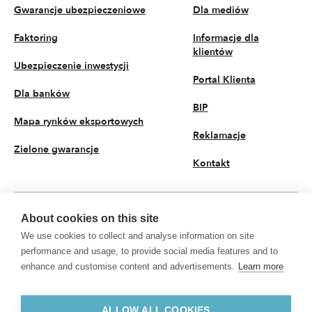
Gwarancje ubezpieczeniowe
Dla mediów
Faktoring
Informacje dla
klientów
Ubezpieczenie inwestycji
Portal Klienta
Dla banków
BIP
Mapa rynków eksportowych
Reklamacje
Zielone gwarancje
Kontakt
About cookies on this site
PL
We use cookies to collect and analyse information on site
© 2026 KUKE S.A. Wszystkie prawa zastrzeżone
performance and usage, to provide social media features and to
enhance and customise content and advertisements.
Learn more
Polityka prywatności
Przetwarzanie danych osobowych
KUKE S.A. z siedzibą przy ul. Kruczej 50, 00-025 Warszawa, Sąd Rejonowy dla
m.st. Warszawy w Warszawie, XII Wydział Gospodarczy Krajowego Rejestru
ALLOW ALL COOKIES