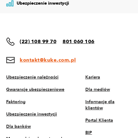
Ubezpieczenie inwestycji
(22) 108 99 70
801 060 106
kontakt@kuke.com.pl
Ubezpieczenie należności
Kariera
Gwarancje ubezpieczeniowe
Dla mediów
Faktoring
Informacje dla
klientów
Ubezpieczenie inwestycji
Portal Klienta
Dla banków
BIP