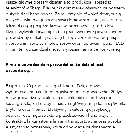
Nasze główne obszary działania to produkcja i sprzedaż
telewizorów Sharp, Blaupunkt oraz marek własnych na potrzeby
dużych sieci handlowych. Zajmujemy się również dystrybucją
małych artykułów gospodarstwa domowego, sprzętu audio, a
także obsługą posprzedażową wspomnianych produktów.
Dzięki wykwalifikowanej kadrze pracowników z powodzeniem
prowadzimy unikalną na skalę Europy działalność związaną z
naprawami i serwisem telewizorów oraz naprawami paneli LCD
i m.in. ten obszar działalności wyróżnia nas na tle konkurencji.
Firma z powodzeniem prowadzi także działalność
eksportową…
Eksport to 90 proc. naszego biznesu. Dzięki nowo
wybudowanemu centrum logistycznemu o powierzchni 20 tys.
m kw. prowadzimy skuteczną działalność eksportową do
każdego zakątka Europy, a naszymi głównymi rynkami są Wielka
Brytania oraz Niemcy. Efektywną i skuteczną dystrybucję
wspiera rozwinięta struktura przedstawicieli handlowych,
kontrakty z kilkunastoma firmami transportowymi oraz wysoka
elastyczność biznesowa, która odpowiada na dynamicznie