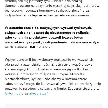
zmieniające się potrzeby rynku. Nasze działania są
skoncentrowane na utrzymaniu wysokiej satysfakcji partnerów
biznesowych poprzez terminową realizację zleceń oraz
indywidualne podejście na każdym etapie zamówienia.
W ostatnim czasie do tradycyjnych wyzwań rynkowych,
związanych z koniecznością nieustannego rozwijania i
udoskonalania produktów, doszedł jeszcze jeden
nieoczekiwany czynnik, czyli pandemia. Jaki ma ona wpływ
na działalność UMC Poland?
Wpływ pandemii jest widoczny praktycznie we wszystkich
obszarach naszej działalności. Z racji ścisłej współpracy z
krajami azjatyckimi odczuliśmy pierwsze jej skutki dużo
wcześniej niż miało to miejsce w Europie. Mimo tak
niestandardowej sytuacji, zdołaliśmy w krótkim czasie
zabezpieczyć wszystkie kluczowe aktywności, co przełożyło się
pozytywnie na obecną sytuację w firmie. Zapoznaj się z ofertą
faktoringu
oraz
ubezpieczeń
!