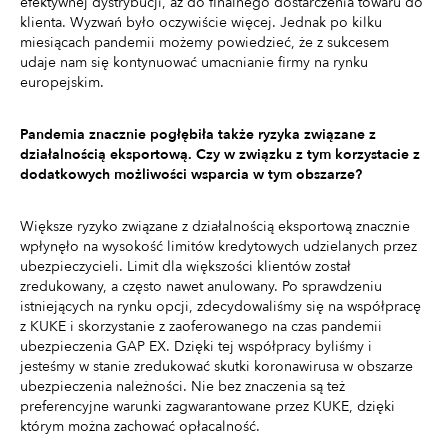
efektywnej dystrybucji, aż do finalnego dostarczenia towaru do
klienta. Wyzwań było oczywiście więcej. Jednak po kilku
miesiącach pandemii możemy powiedzieć, że z sukcesem
udaje nam się kontynuować umacnianie firmy na rynku
europejskim.
Pandemia znacznie pogłębiła także ryzyka związane z
działalnością eksportową. Czy w związku z tym korzystacie z
dodatkowych możliwości wsparcia w tym obszarze?
Większe ryzyko związane z działalnością eksportową znacznie
wpłynęło na wysokość limitów kredytowych udzielanych przez
ubezpieczycieli. Limit dla większości klientów został
zredukowany, a często nawet anulowany. Po sprawdzeniu
istniejących na rynku opcji, zdecydowaliśmy się na współpracę
z KUKE i skorzystanie z zaoferowanego na czas pandemii
ubezpieczenia GAP EX. Dzięki tej współpracy byliśmy i
jesteśmy w stanie zredukować skutki koronawirusa w obszarze
ubezpieczenia należności. Nie bez znaczenia są też
preferencyjne warunki zagwarantowane przez KUKE, dzięki
którym można zachować opłacalność.