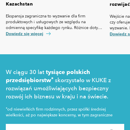
Kazachstan
rozwijać
Ekspansja zagraniczna to wyzwanie dla firm
Wejście na
produktowych i usługowych ze względu na
czy oferuj
odmienną specyfikę każdego rynku. Różnice dotyczą
wyzwanie. 
nie tylko przepisów prawa czy technologii, ale też,
własną spe
Dowiedz się więcej
Dowiedz s
kosztów pozyskania klienta, kultury biznesowej oraz
prawny cz
zachowań konsumentów.
technologi
pozyskania
zakupowe 
W ciągu 30 lat
tysiące polskich
*
przedsiębiorstw
skorzystało w KUKE z
rozwiązań umożliwiających bezpieczny
rozwój ich biznesu w kraju i na świecie.
*
od niewielkich firm rodzinnych, przez spółki średniej
wielkości, aż po największe koncerny, w tym zagraniczne