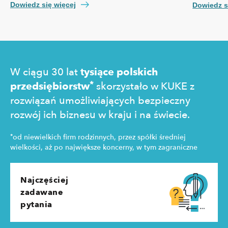
nie tylko przepisów prawa czy technologii, ale też,
własną spe
Dowiedz się więcej
Dowiedz s
kosztów pozyskania klienta, kultury biznesowej oraz
prawny cz
zachowań konsumentów.
technologi
pozyskania
zakupowe 
W ciągu 30 lat
tysiące polskich
*
przedsiębiorstw
skorzystało w KUKE z
rozwiązań umożliwiających bezpieczny
rozwój ich biznesu w kraju i na świecie.
*
od niewielkich firm rodzinnych, przez spółki średniej
wielkości, aż po największe koncerny, w tym zagraniczne
Najczęściej
zadawane
pytania