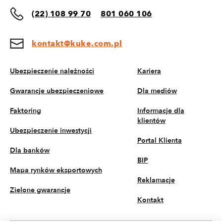
(22) 108 99 70
801 060 106
kontakt@kuke.com.pl
Ubezpieczenie należności
Kariera
Gwarancje ubezpieczeniowe
Dla mediów
Faktoring
Informacje dla
klientów
Ubezpieczenie inwestycji
Portal Klienta
Dla banków
BIP
Mapa rynków eksportowych
Reklamacje
Zielone gwarancje
Kontakt