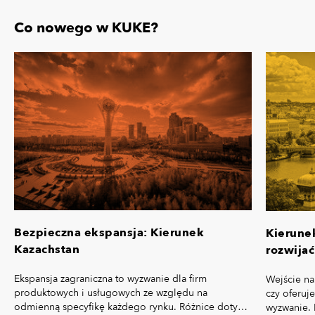
Co nowego w KUKE?
Bezpieczna ekspansja: Kierunek
Kierune
Kazachstan
rozwijać
Ekspansja zagraniczna to wyzwanie dla firm
Wejście na
produktowych i usługowych ze względu na
czy oferuj
odmienną specyfikę każdego rynku. Różnice dotyczą
wyzwanie. 