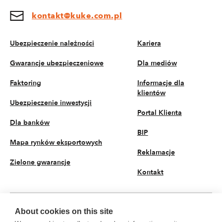
kontakt@kuke.com.pl
Ubezpieczenie należności
Kariera
Gwarancje ubezpieczeniowe
Dla mediów
Faktoring
Informacje dla
klientów
Ubezpieczenie inwestycji
Portal Klienta
Dla banków
BIP
Mapa rynków eksportowych
Reklamacje
Zielone gwarancje
Kontakt
About cookies on this site
PL