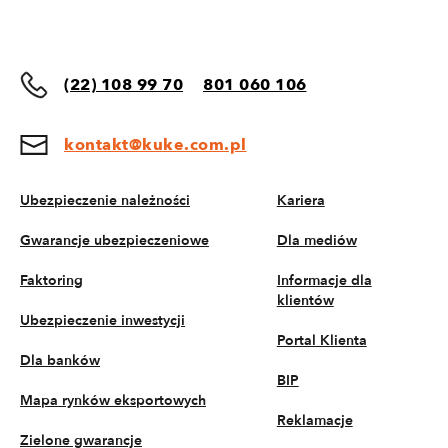
(22) 108 99 70
801 060 106
kontakt@kuke.com.pl
Ubezpieczenie należności
Kariera
Gwarancje ubezpieczeniowe
Dla mediów
Faktoring
Informacje dla
klientów
Ubezpieczenie inwestycji
Portal Klienta
Dla banków
BIP
Mapa rynków eksportowych
Reklamacje
Zielone gwarancje