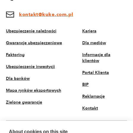
kontakt@kuke.com.pl
Ubezpieczenie należności
Kariera
Gwarancje ubezpieczeniowe
Dla mediów
Faktoring
Informacje dla
klientów
Ubezpieczenie inwestycji
Portal Klienta
Dla banków
BIP
Mapa rynków eksportowych
Reklamacje
Zielone gwarancje
Kontakt
About cookies on this site