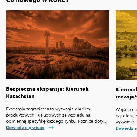
Bezpieczna ekspansja: Kierunek
Kierune
Kazachstan
rozwijać
Ekspansja zagraniczna to wyzwanie dla firm
Wejście na
produktowych i usługowych ze względu na
czy oferuj
odmienną specyfikę każdego rynku. Różnice dotyczą
wyzwanie. 
nie tylko przepisów prawa czy technologii, ale też,
własną spe
Dowiedz się więcej
Dowiedz s
kosztów pozyskania klienta, kultury biznesowej oraz
prawny cz