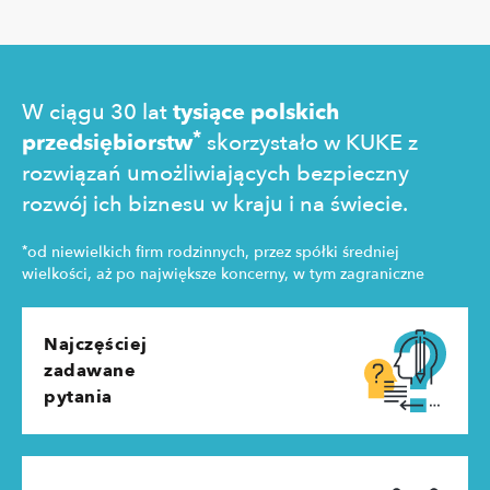
zachowań konsumentów.
technologi
pozyskania
zakupowe 
W ciągu 30 lat
tysiące polskich
*
przedsiębiorstw
skorzystało w KUKE z
rozwiązań umożliwiających bezpieczny
rozwój ich biznesu w kraju i na świecie.
*
od niewielkich firm rodzinnych, przez spółki średniej
wielkości, aż po największe koncerny, w tym zagraniczne
Najczęściej
zadawane
pytania