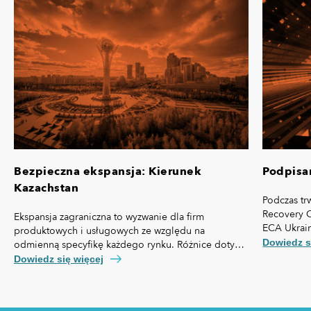
Bezpieczna ekspansja: Kierunek
Podpisa
Kazachstan
Podczas tr
Recovery 
Ekspansja zagraniczna to wyzwanie dla firm
ECA Ukrai
produktowych i usługowych ze względu na
Understand
Dowiedz s
odmienną specyfikę każdego rynku. Różnice dotyczą
zacieśnien
nie tylko przepisów prawa czy technologii, ale też,
Dowiedz się więcej
zaangażow
kosztów pozyskania klienta, kultury biznesowej oraz
właściciels
zachowań konsumentów.