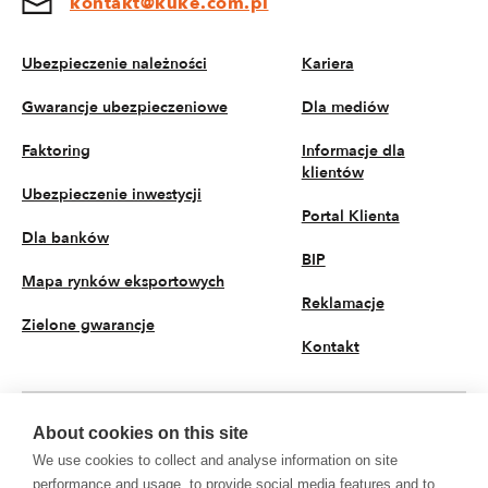
kontakt@kuke.com.pl
Ubezpieczenie należności
Kariera
Gwarancje ubezpieczeniowe
Dla mediów
Faktoring
Informacje dla
klientów
Ubezpieczenie inwestycji
Portal Klienta
Dla banków
BIP
Mapa rynków eksportowych
Reklamacje
Zielone gwarancje
Kontakt
About cookies on this site
PL
We use cookies to collect and analyse information on site
© 2026 KUKE S.A. Wszystkie prawa zastrzeżone
performance and usage, to provide social media features and to