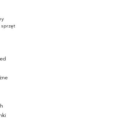
a
ny
sprzęt
red
żne
.
ch
nki