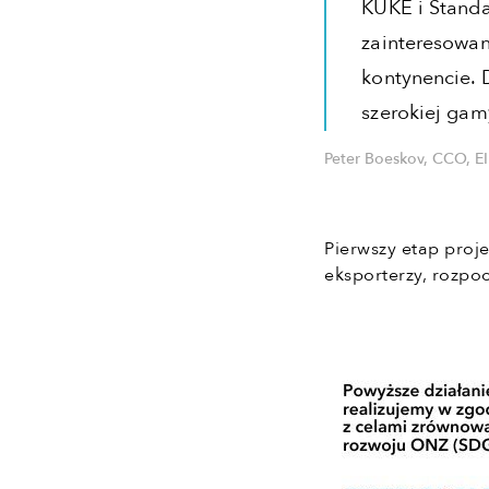
KUKE i Standa
zainteresowan
kontynencie. D
szerokiej gam
Peter Boeskov, CCO, E
Pierwszy etap proje
eksporterzy, rozpo