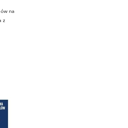
jów na
a z