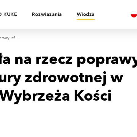
O KUKE
Rozwiązania
Wiedza
KUKE działa na rzecz poprawy infrastruktury zdrowotnej w Republice Wybrzeża Kości Słoniowej
ła na rzecz popraw
tury zdrowotnej w
 Wybrzeża Kości