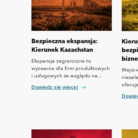
Bezpieczna ekspansja:
Kieru
Kierunek Kazachstan
bezpi
bizne
Ekspansja zagraniczna to
wyzwanie dla firm produktowych
Wejści
i usługowych ze względu na
niezal
odmienną specyfikę każdego
oferuj
Dowiedz się więcej
rynku. Różnice dotyczą nie tylko
stanow
Dowied
przepisów prawa czy technologii,
region
ale też, kosztów pozyskania
własną
klienta, kultury biznesowej oraz
nie ty
zachowań konsumentów.
pozio
techno
chłonn