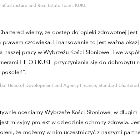
 Infrastructure and Real Estate Team, KUKE
hartered wiemy, że dostęp do opieki zdrowotnej jest
prawem człowieka. Finansowanie to jest ważną okazj
 naszej pracy w Wybrzeżu Kości Słoniowej i we wspó
tnerami EIFO i KUKE przyczyniania się do dobrobytu 
 pokoleń”.
al Head of Development and Agency Finance, Standard Chartered
tywnie oceniamy Wybrzeże Kości Słoniowej w długim
 jest misyjny projekt w dziedzinie ochrony zdrowia. Je
leni, że możemy w nim uczestniczyć z naszymi partn