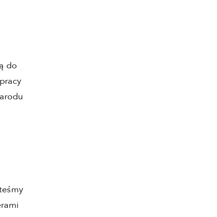
ą do
łpracy
narodu
steśmy
erami