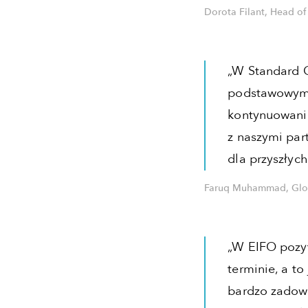
Dorota Filant, Head of
„W Standard C
podstawowym 
kontynuowania
z naszymi par
dla przyszłych
Faruq Muhammad, Glob
„W EIFO pozy
terminie, a to
bardzo zadowo