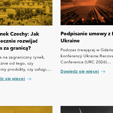
Podpisanie umowy z
nek Czechy: Jak
Ukraine
ecznie rozwijać
s za granicą?
Podczas trwającej w Gdań
konferencji Ukraine Recov
e na zagraniczny rynek,
Conference (URC 2026)
eżnie od tego, czy
podpisaliśmy z ECA Ukrai
emy produkty, czy usługi,
Dowiedz się więcej
umowę (Memorandum of
i spore wyzwanie. Każdy
z się więcej
Understanding), która kład
 charakteryzuje się bowiem
fundament pod dalsze
 specyfiką. Odmienny jest
zacieśnienie współpracy,
lko system prawny czy
włącznie z możliwym
m zaawansowania
zaangażowaniem kapitał
logicznego, ale także
KUKE w strukturę właścicie
ość rynku, koszty