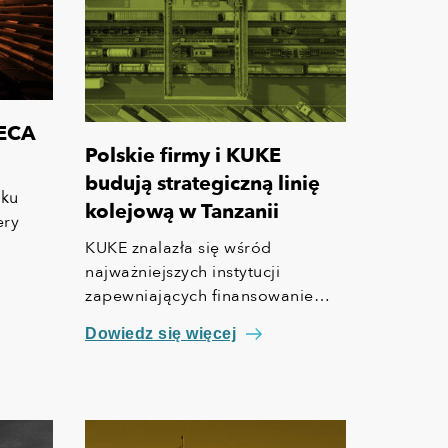
 ECA
Polskie firmy i KUKE
budują strategiczną linię
sku
kolejową w Tanzanii
ery
KUKE znalazła się wśród
ne
najważniejszych instytucji
zapewniających finansowanie
zie
jednej z największych inwestycji
Dowiedz się więcej
kolejowych w Afryce. Usprawni
ona transport pasażerski i
towarowy w Tanzanii,
owym
skomunikuje ją z krajami
lską
sąsiednimi, wzmocni regionalną