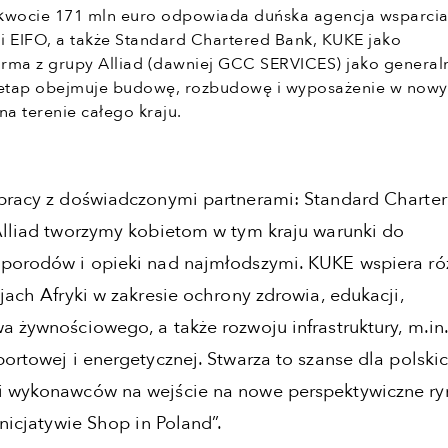
 kwocie 171 mln euro odpowiada duńska agencja wsparci
ji EIFO, a także Standard Chartered Bank, KUKE jako
firma z grupy Alliad (dawniej GCC SERVICES) jako general
etap obejmuje budowę, rozbudowę i wyposażenie w nowy 
na terenie całego kraju.
pracy z doświadczonymi partnerami: Standard Charte
Alliad tworzymy kobietom w tym kraju warunki do
porodów i opieki nad najmłodszymi. KUKE wspiera ró
jach Afryki w zakresie ochrony zdrowia, edukacji,
a żywnościowego, a także rozwoju infrastruktury, m.in
portowej i energetycznej. Stwarza to szanse dla polski
i wykonawców na wejście na nowe perspektywiczne ry
inicjatywie Shop in Poland”.