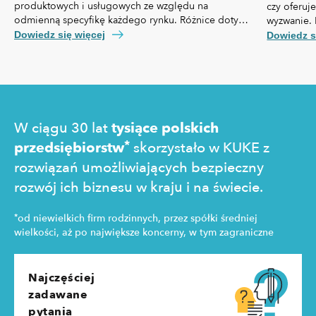
produktowych i usługowych ze względu na
czy oferuj
odmienną specyfikę każdego rynku. Różnice dotyczą
wyzwanie. 
nie tylko przepisów prawa czy technologii, ale też,
własną spe
Dowiedz się więcej
Dowiedz s
kosztów pozyskania klienta, kultury biznesowej oraz
prawny cz
zachowań konsumentów.
technologi
pozyskania
zakupowe 
W ciągu 30 lat
tysiące polskich
*
przedsiębiorstw
skorzystało w KUKE z
rozwiązań umożliwiających bezpieczny
rozwój ich biznesu w kraju i na świecie.
*
od niewielkich firm rodzinnych, przez spółki średniej
wielkości, aż po największe koncerny, w tym zagraniczne
Najczęściej
zadawane
pytania