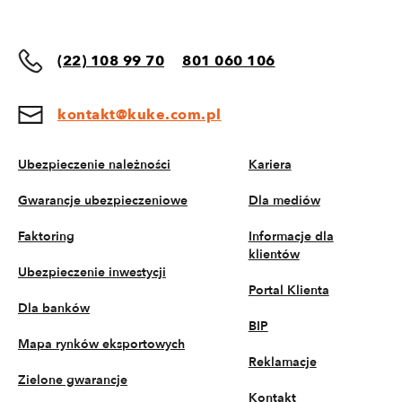
(22) 108 99 70
801 060 106
kontakt@kuke.com.pl
Ubezpieczenie należności
Kariera
Gwarancje ubezpieczeniowe
Dla mediów
Faktoring
Informacje dla
klientów
Ubezpieczenie inwestycji
Portal Klienta
Dla banków
BIP
Mapa rynków eksportowych
Reklamacje
Zielone gwarancje
Kontakt