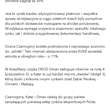
obrotów sięgnął aż 35%.
Jest to rynek bardzo zdyscyplinowany płatniczo i wszystkie
sprawy windykacyjne w ciągu ostatnich trzech były pomyślnie
dla polskich dostawców rozwiązane na drodze polubownej.
Windykacja wymaga oczywiście znajomości specyfiki lokalnego
rynku, jak i dobrze przygotowanej dokumentacji handlowej.
Ocena Czarnogóry została podniesiona z najniższego poziomu
do „szóstki”. Tam również ubezpieczona przez KUKE sprzedaż
wzrosła w ubiegłym roku – o 11%.
W klasyfikacji ryzyka OECD Oman zasługuje obecnie na notę 4
(poprzednio 5), a Katar to już bardzo mocna „dwójka” (dotąd 3),
którą dzieli z kilkoma innymi rynkami znad Zatoki Perskiej,
Chinami i Malezją.
Czarnogóra, Katar i Oman należą do grupy państw
zamykających pierwszą setkę rynków eksportowych Polski.