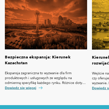
Bezpieczna ekspansja: Kierunek
Kierune
Kazachstan
rozwijać
Ekspansja zagraniczna to wyzwanie dla firm
Wejście na
produktowych i usługowych ze względu na
czy oferuj
odmienną specyfikę każdego rynku. Różnice dotyczą
wyzwanie. 
nie tylko przepisów prawa czy technologii, ale też,
własną spe
Dowiedz się więcej
Dowiedz s
kosztów pozyskania klienta, kultury biznesowej oraz
prawny cz
zachowań konsumentów.
technologi
pozyskania
zakupowe 