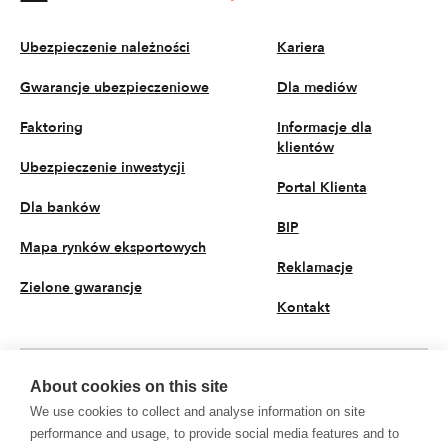
Ubezpieczenie należności
Kariera
Gwarancje ubezpieczeniowe
Dla mediów
Faktoring
Informacje dla
klientów
Ubezpieczenie inwestycji
Portal Klienta
Dla banków
BIP
Mapa rynków eksportowych
Reklamacje
Zielone gwarancje
Kontakt
About cookies on this site
PL
We use cookies to collect and analyse information on site
© 2026 KUKE S.A. Wszystkie prawa zastrzeżone
performance and usage, to provide social media features and to