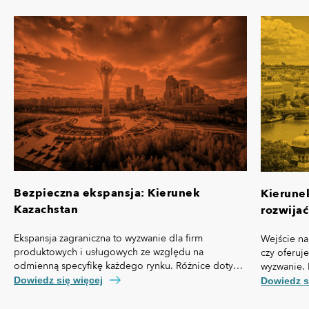
Bezpieczna ekspansja: Kierunek
Kierune
Kazachstan
rozwijać
Ekspansja zagraniczna to wyzwanie dla firm
Wejście na
produktowych i usługowych ze względu na
czy oferuj
odmienną specyfikę każdego rynku. Różnice dotyczą
wyzwanie. 
nie tylko przepisów prawa czy technologii, ale też,
własną spe
Dowiedz się więcej
Dowiedz s
kosztów pozyskania klienta, kultury biznesowej oraz
prawny cz
zachowań konsumentów.
technologi