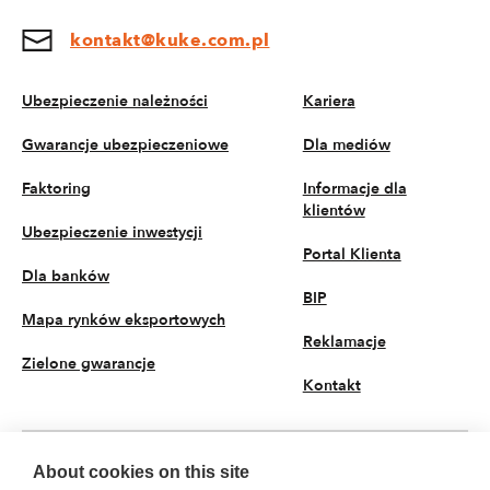
kontakt@kuke.com.pl
Ubezpieczenie należności
Kariera
Gwarancje ubezpieczeniowe
Dla mediów
Faktoring
Informacje dla
klientów
Ubezpieczenie inwestycji
Portal Klienta
Dla banków
BIP
Mapa rynków eksportowych
Reklamacje
Zielone gwarancje
Kontakt
About cookies on this site
PL