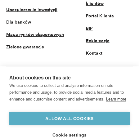
klientów
Ubezpieczenie inwestycji
Portal Klienta
Dla banków
BIP
Mapa rynków eksportowych
Reklamacje
Zielone gwarancje
Kontakt
About cookies on this site
PL
We use cookies to collect and analyse information on site
© 2026 KUKE S.A. Wszystkie prawa zastrzeżone
performance and usage, to provide social media features and to
enhance and customise content and advertisements.
Learn more
Polityka prywatności
Przetwarzanie danych osobowych
KUKE S.A. z siedzibą przy ul. Kruczej 50, 00-025 Warszawa, Sąd Rejonowy dla
m.st. Warszawy w Warszawie, XII Wydział Gospodarczy Krajowego Rejestru
ALLOW ALL COOKIES
Sądowego, nr KRS 0000094881, NIP 5260307991, REGON 002049513,
kapitał zakładowy w wysokości 135 938 900 zł opłacony w całości
Cookie settings