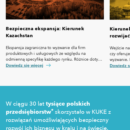
Bezpieczna ekspansja: Kierunek
Kierune
Kazachstan
rozwijać
Ekspansja zagraniczna to wyzwanie dla firm
Wejście na
produktowych i usługowych ze względu na
czy oferuj
odmienną specyfikę każdego rynku. Różnice dotyczą
wyzwanie. 
nie tylko przepisów prawa czy technologii, ale też,
własną spe
Dowiedz się więcej
Dowiedz s
kosztów pozyskania klienta, kultury biznesowej oraz
prawny cz
zachowań konsumentów.
technologi
pozyskania
zakupowe 
W ciągu 30 lat
tysiące polskich
*
przedsiębiorstw
skorzystało w KUKE z
rozwiązań umożliwiających bezpieczny
rozwój ich biznesu w kraju i na świecie.