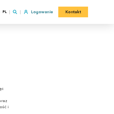
Logowanie
Kontakt
PL
ąc
h
oraz
ość i