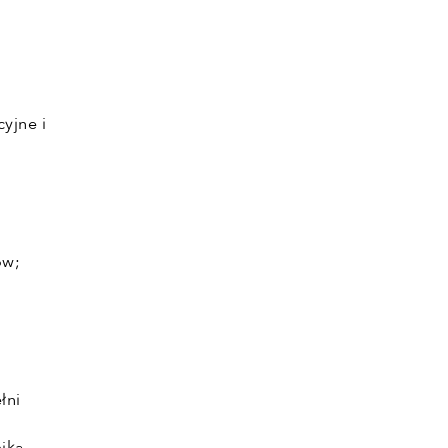
yjne i
ów;
łni