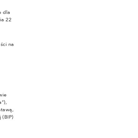
o dla
ia 22
ści na
wie
”),
stawą,
 (BIP)