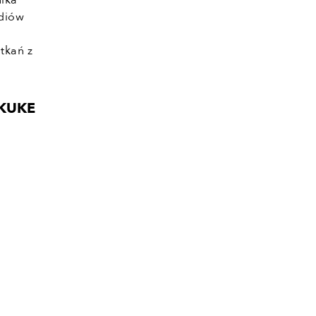
ika
ediów
tkań z
j KUKE