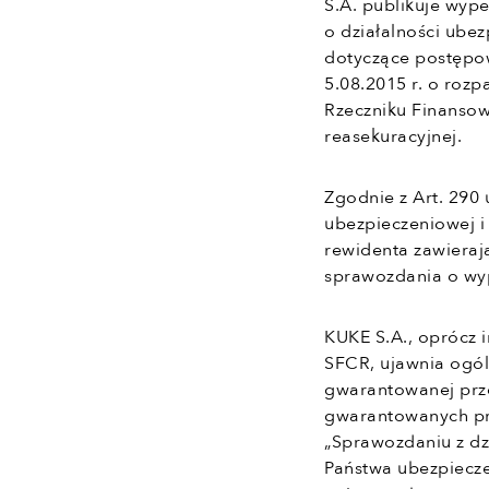
S.A. publikuje wype
o działalności ubez
dotyczące postępo
5.08.2015 r. o roz
Rzeczniku Finansow
reasekuracyjnej.
Zgodnie z Art. 290 
ubezpieczeniowej i
rewidenta zawieraj
sprawozdania o wyp
KUKE S.A., oprócz 
SFCR, ujawnia ogól
gwarantowanej prze
gwarantowanych pr
„Sprawozdaniu z dz
Państwa ubezpiecze