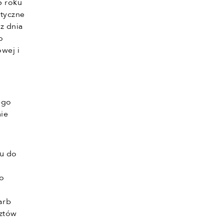
5 roku
styczne
z dnia
o
wej i
ego
nie
iu do
 o
arb
sztów