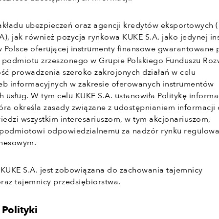
akładu ubezpieczeń oraz agencji kredytów eksportowych 
), jak również pozycja rynkowa KUKE S.A. jako jedynej ins
 Polsce oferującej instrumenty finansowe gwarantowane 
 podmiotu zrzeszonego w Grupie Polskiego Funduszu Roz
ość prowadzenia szeroko zakrojonych działań w celu
eb informacyjnych w zakresie oferowanych instrumentów
h usług. W tym celu KUKE S.A. ustanowiła Politykę inform
 która określa zasady związane z udostępnianiem informacji
edzi wszystkim interesariuszom, w tym akcjonariuszom,
 podmiotowi odpowiedzialnemu za nadzór rynku regulow
znesowym.
ę, KUKE S.A. jest zobowiązana do zachowania tajemnicy
raz tajemnicy przedsiębiorstwa.
 Polityki