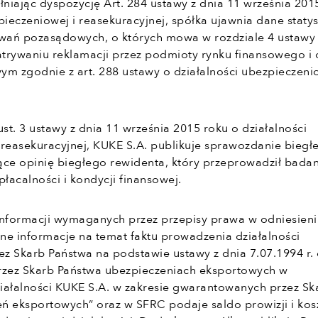
łniając dyspozycję Art. 284 ustawy z dnia 11 września 201
pieczeniowej i reasekuracyjnej, spółka ujawnia dane staty
wań pozasądowych, o których mowa w rozdziale 4 ustawy 
patrywaniu reklamacji przez podmioty rynku finansowego i 
ym zgodnie z art. 288 ustawy o działalności ubezpieczenio
ust. 3 ustawy z dnia 11 września 2015 roku o działalności
 reasekuracyjnej, KUKE S.A. publikuje sprawozdanie biegł
ące opinię biegłego rewidenta, który przeprowadził bada
łacalności i kondycji finansowej.
informacji wymaganych przez przepisy prawa w odniesien
ne informacje na temat faktu prowadzenia działalności
z Skarb Państwa na podstawie ustawy z dnia 7.07.1994 r.
zez Skarb Państwa ubezpieczeniach eksportowych w
iałalności KUKE S.A. w zakresie gwarantowanych przez Sk
ń eksportowych” oraz w SFRC podaje saldo prowizji i ko