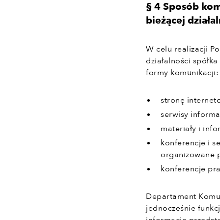
§ 4 Sposób komu
bieżącej działa
W celu realizacji Po
działalności spółka
formy komunikacji:
stronę internet
serwisy inform
materiały i inf
konferencje i s
organizowane p
konferencje pr
Departament Komuni
jednocześnie funkc