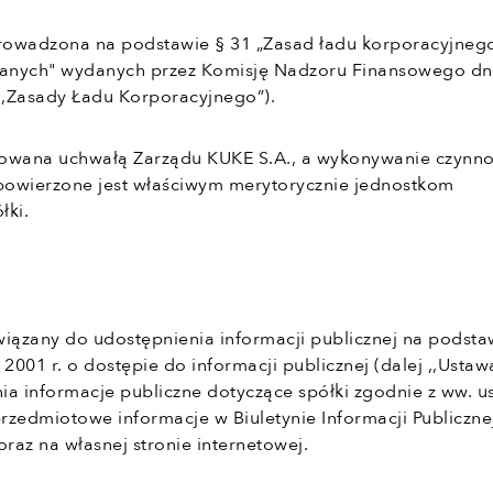
prowadzona na podstawie § 31 „Zasad ładu korporacyjneg
wanych" wydanych przez Komisję Nadzoru Finansowego dn
j ,,Zasady Ładu Korporacyjnego”).
jmowana uchwałą Zarządu KUKE S.A., a wykonywanie czynno
 powierzone jest właściwym merytorycznie jednostkom
łki.
ązany do udostępnienia informacji publicznej na podsta
 2001 r. o dostępie do informacji publicznej (dalej ,,Ustawa
ia informacje publiczne dotyczące spółki zgodnie z ww. u
rzedmiotowe informacje w Biuletynie Informacji Publicznej
oraz na własnej stronie internetowej.