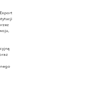
(Export
tytucji
przez
woju,
acyjną
 oraz
anego