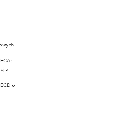
dowych
 ECA;
ej z
OECD o