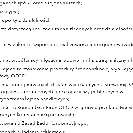
ganach spółki oraz akcjonariuszach;
izacyjną;
raporty z działalności;
ertę dotyczącą realizacji zadań zleconych oraz działalności
fertę w zakresie wspierania realizowanych programów rzą
temat współpracy międzynarodowej, m.in. z zagranicznymi
ikające ze stosowania procedury środowiskowej wynikając
Rady OECD;
temat podejmowanych działań wynikających z Konwencji 
ekupstwa zagranicznych funkcjonariuszy publicznych w
ych transakcjach handlowych;
temat Rekomendacji Rady OECD w sprawie przekupstwa w
ieranych kredytach eksportowych;
tosowaniu Zasad Ładu Korporacyjnego;
sadach składania reklamacji;