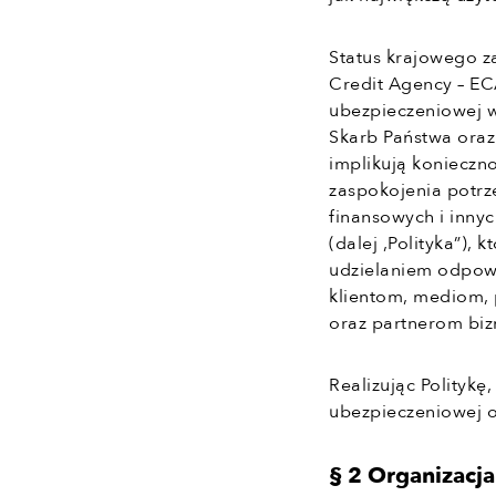
Status krajowego z
Credit Agency – ECA
ubezpieczeniowej w
Skarb Państwa oraz
implikują konieczn
zaspokojenia potrz
finansowych i innyc
(dalej ,Polityka”),
udzielaniem odpowi
klientom, mediom,
oraz partnerom bi
Realizując Polityk
ubezpieczeniowej o
§ 2 Organizacja