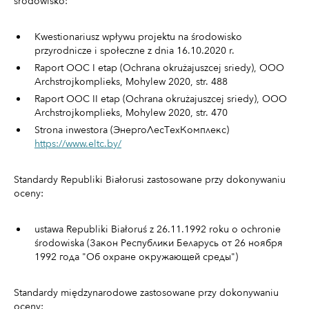
środowisko:
Kwestionariusz wpływu projektu na środowisko
przyrodnicze i społeczne z dnia 16.10.2020 r.
Raport OOC I etap (Ochrana okrużajuszcej sriedy), OOO
Archstrojkomplieks, Mohylew 2020, str. 488
Raport OOC II etap (Ochrana okrużajuszcej sriedy), OOO
Archstrojkomplieks, Mohylew 2020, str. 470
Strona inwestora (ЭнергоЛесТехКомплекс)
https://www.eltc.by/
Standardy Republiki Białorusi zastosowane przy dokonywaniu
oceny:
ustawa Republiki Białoruś z 26.11.1992 roku o ochronie
środowiska (Закон Республики Беларусь от 26 ноября
1992 года "Об охране окружающей среды")
Standardy międzynarodowe zastosowane przy dokonywaniu
oceny: