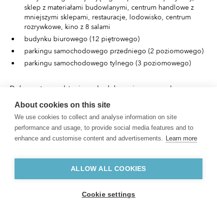
sklep z materiałami budowlanymi, centrum handlowe z
mniejszymi sklepami, restauracje, lodowisko, centrum
rozrywkowe, kino z 8 salami
budynku biurowego (12 piętrowego)
parkingu samochodowego przedniego (2 poziomowego)
parkingu samochodowego tylnego (3 poziomowego)
Dokumenty przedstawione do dokonania oceny wpływu na
środowisko:
About cookies on this site
We use cookies to collect and analyse information on site
Kwestionariusz wpływu projektu na środowisko
performance and usage, to provide social media features and to
przyrodnicze i społeczne z 14.08.2015 r
enhance and customise content and advertisements.
Learn more
zaświadczenie nr 137 Wydziału Zdrowia Grodzieńskiego
Komitetu Wykonawczego, Centrum Higieny i
Epidemiologii z dnia 25.06.2015 roku
ALLOW ALL COOKIES
Strony internetowe: http://belretail.by/news/v-grodno-
budet-postroen-samyiy-bolshoy-torgovo-razvlekatelnyiy-
Cookie settings
kompleks-v-belarusi oraz http://triniti-grodno.by
Satelitarna mapa terenu (Google Earth)