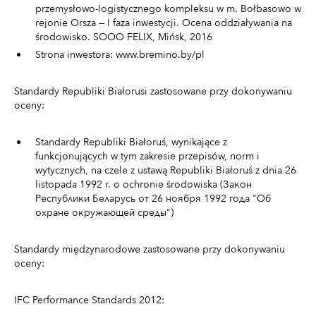
przemysłowo-logistycznego kompleksu w m. Bołbasowo w
rejonie Orsza — l faza inwestycji. Ocena oddziaływania na
środowisko. SOOO FELIX, Mińsk, 2016
Strona inwestora: www.bremino.by/pl
Standardy Republiki Białorusi zastosowane przy dokonywaniu
oceny:
Standardy Republiki Białoruś, wynikające z
funkcjonujących w tym zakresie przepisów, norm i
wytycznych, na czele z ustawą Republiki Białoruś z dnia 26
listopada 1992 r. o ochronie środowiska (Закон
Республики Беларусь от 26 ноября 1992 года "Об
охране окружающей среды")
Standardy międzynarodowe zastosowane przy dokonywaniu
oceny:
IFC Performance Standards 2012: