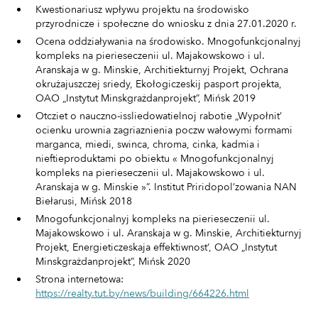
Kwestionariusz wpływu projektu na środowisko
przyrodnicze i społeczne do wniosku z dnia 27.01.2020 r.
Ocena oddziaływania na środowisko. Mnogofunkcjonalnyj
kompleks na pierieseczenii ul. Majakowskowo i ul.
Aranskaja w g. Minskie, Architiekturnyj Projekt, Ochrana
okrużajuszczej sriedy, Ekołogiczeskij pasport projekta,
OAO „Instytut Minskgrażdanprojekt”, Mińsk 2019
Otcziet o nauczno-issliedowatielnoj rabotie „Wypołnit’
ocienku urownia zagriaznienia poczw wałowymi formami
marganca, miedi, swinca, chroma, cinka, kadmia i
nieftieproduktami po obiektu « Mnogofunkcjonalnyj
kompleks na pierieseczenii ul. Majakowskowo i ul.
Aranskaja w g. Minskie »”. Institut Priridopol’zowania NAN
Biełarusi, Mińsk 2018
Mnogofunkcjonalnyj kompleks na pierieseczenii ul.
Majakowskowo i ul. Aranskaja w g. Minskie, Architiekturnyj
Projekt, Energieticzeskaja effektiwnost’, OAO „Instytut
Minskgrażdanprojekt”, Mińsk 2020
Strona internetowa:
https://realty.tut.by/news/building/664226.html