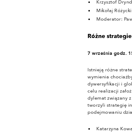
Krzysztof Drynd
Mikołaj Różycki
Moderator: Paw
Różne strategie
7 września godz. 
Istnieją różne stra
wymienia chociażby
dywersyfikacji i g
celu realizacji zał
dylemat związany z
tworzyli strategię 
podejmowaniu dział
Katarzyna Kowa