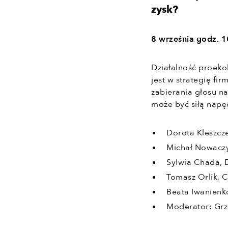
zysk?
8 września godz. 
Działalność proeko
jest w strategię f
zabierania głosu na
może być siłą napę
Dorota Kleszcz
Michał Nowaczy
Sylwia Chada, 
Tomasz Orlik, C
Beata Iwanienko
Moderator: Grz