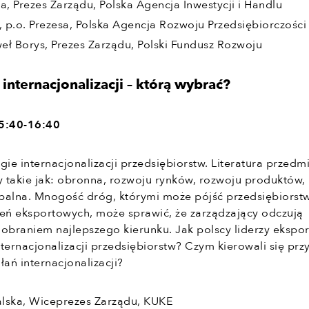
a, Prezes Zarządu, Polska Agencja Inwestycji i Handlu
, p.o. Prezesa, Polska Agencja Rozwoju Przedsiębiorczości
eł Borys, Prezes Zarządu, Polski Fundusz Rozwoju
 internacjonalizacji – którą wybrać?
15:40-16:40
tegie internacjonalizacji przedsiębiorstw. Literatura przedm
 takie jak: obronna, rozwoju rynków, rozwoju produktów,
lobalna. Mnogość dróg, którymi może pójść przedsiębiorst
ożeń eksportowych, może sprawić, że zarządzający odczują
 obraniem najlepszego kierunku. Jak polscy liderzy ekspo
internacjonalizacji przedsiębiorstw? Czym kierowali się prz
ań internacjonalizacji?
lska, Wiceprezes Zarządu, KUKE