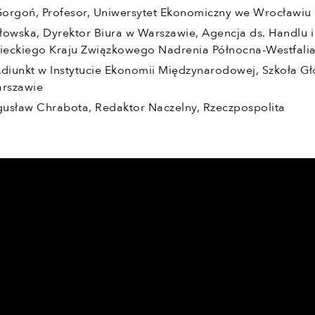
orgoń, Profesor, Uniwersytet Ekonomiczny we Wrocławiu
łowska, Dyrektor Biura w Warszawie, Agencja ds. Handlu i
mieckiego Kraju Związkowego Nadrenia Północna-Westfali
Adiunkt w Instytucie Ekonomii Międzynarodowej, Szkoła G
rszawie
usław Chrabota, Redaktor Naczelny, Rzeczpospolita