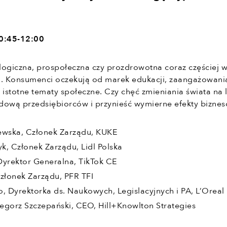
10:45-12:00
logiczna, prospołeczna czy prozdrowotna coraz częściej 
irm. Konsumenci oczekują od marek edukacji, zaangażowania
 istotne tematy społeczne. Czy chęć zmieniania świata na 
dową przedsiębiorców i przynieść wymierne efekty bizne
ewska, Członek Zarządu, KUKE
k, Członek Zarządu, Lidl Polska
Dyrektor Generalna, TikTok CE
złonek Zarządu, PFR TFI
, Dyrektorka ds. Naukowych, Legislacyjnych i PA, L’Oreal
egorz Szczepański, CEO, Hill+Knowlton Strategies