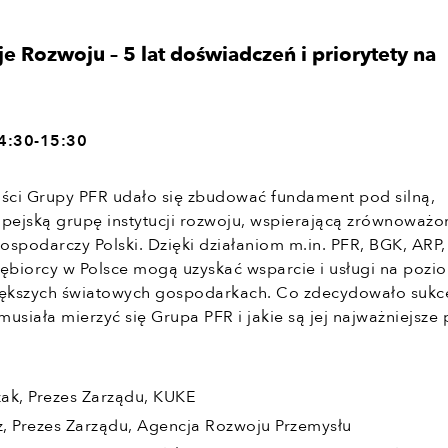
cje Rozwoju – 5 lat doświadczeń i priorytety na
14:30-15:30
ności Grupy PFR udało się zbudować fundament pod silną,
opejską grupę instytucji rozwoju, wspierającą zrównoważo
ospodarczy Polski. Dzięki działaniom m.in. PFR, BGK, ARP
iębiorcy w Polsce mogą uzyskać wsparcie i usługi na pozi
ększych światowych gospodarkach. Co zdecydowało sukce
usiała mierzyć się Grupa PFR i jakie są jej najważniejsze 
ak, Prezes Zarządu, KUKE
z, Prezes Zarządu, Agencja Rozwoju Przemysłu