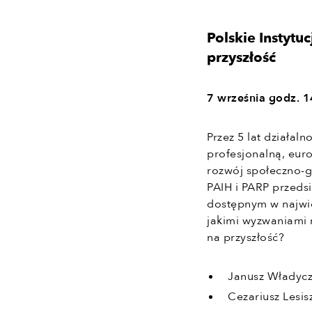
Polskie Instytu
przyszłość
7 września godz. 
Przez 5 lat działal
profesjonalną, eur
rozwój społeczno-g
PAIH i PARP przeds
dostępnym w najwi
jakimi wyzwaniami m
na przyszłość?
Janusz Władycz
Cezariusz Lesis