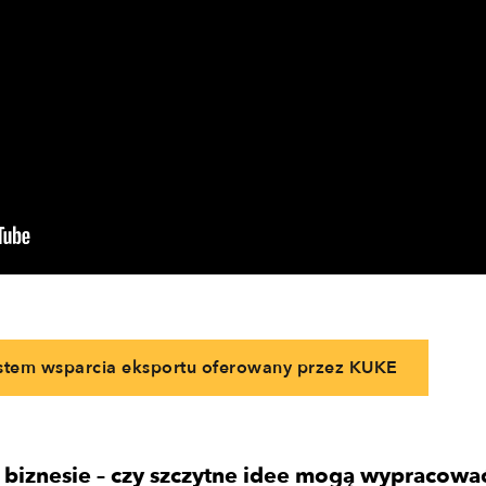
stem wsparcia eksportu oferowany przez KUKE
w biznesie – czy szczytne idee mogą wypracowa