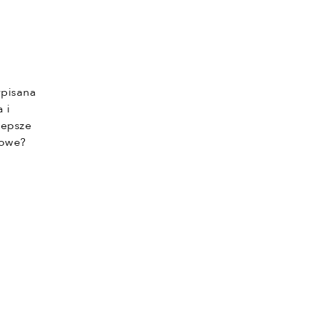
wpisana
 i
lepsze
sowe?