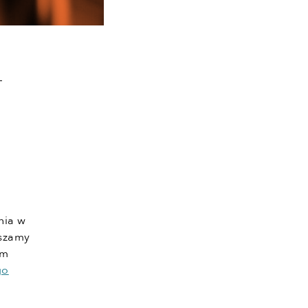
-
nia w
aszamy
em
go