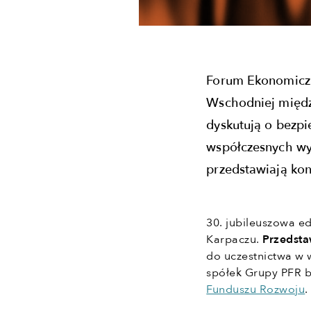
Forum Ekonomiczn
Wschodniej między
dyskutują o bezp
współczesnych wyz
przedstawiają kon
30. jubileuszowa e
Karpaczu.
Przedsta
do uczestnictwa w 
spółek Grupy PFR 
Funduszu Rozwoju