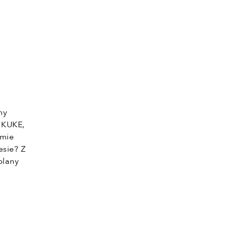
ny
, KUKE,
omie
sie? Z
plany