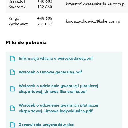
Krzysztof
+48 603
krzysztof.kwaterski@kuke.com.pl
Kwaterski
132 660
Kinga
+48 605
kinga.zychowicz@kuke.com.pl
Zychowicz
251 057
Pliki do pobrania
Informacja własna o wnioskodawcy.pdf
Wniosek o Umowę generalną.pdf
Wniosek o udzielenie gwarancji płatniczej
eksportowej_Umowa Generalna.pdf
Wniosek o udzielenie gwarancji płatniczej
eksportowej_Umowa Indywidualna.pdf
Zestawienie przychodów.xlsx