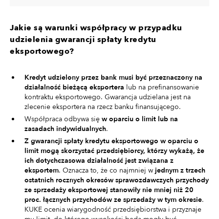
Jakie są warunki współpracy w przypadku
udzielenia gwarancji spłaty kredytu
eksportowego?
Kredyt udzielony przez bank musi być przeznaczony na
działalność bieżącą eksportera
lub na prefinansowanie
kontraktu eksportowego. Gwarancja udzielana jest na
zlecenie eksportera na rzecz banku finansującego.
Współpraca odbywa się
w oparciu o limit lub na
zasadach indywidualnych
.
Z gwarancji spłaty kredytu eksportowego w oparciu o
limit mogą skorzystać przedsiębiorcy, którzy wykażą, że
ich
dotychczasowa działalność jest związana z
eksportem
. Oznacza to, że co najmniej w
jednym z trzech
ostatnich rocznych okresów sprawozdawczych przychody
ze sprzedaży eksportowej stanowiły nie mniej niż 20
proc. łącznych przychodów ze sprzedaży w tym okresie
.
KUKE ocenia wiarygodność przedsiębiorstwa i przyznaje