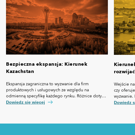
Bezpieczna ekspansja: Kierunek
Kierune
Kazachstan
rozwijać
Ekspansja zagraniczna to wyzwanie dla firm
Wejście na
produktowych i usługowych ze względu na
czy oferuj
odmienną specyfikę każdego rynku. Różnice dotyczą
wyzwanie. 
nie tylko przepisów prawa czy technologii, ale też,
własną spe
Dowiedz się więcej
Dowiedz s
kosztów pozyskania klienta, kultury biznesowej oraz
prawny cz
zachowań konsumentów.
technologi
pozyskania
zakupowe 