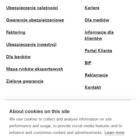
Ubezpieczenie należności
Kariera
Gwarancje ubezpieczeniowe
Dla mediów
Faktoring
Informacje dla
klientów
Ubezpieczenie inwestycji
Portal Klienta
Dla banków
BIP
Mapa rynków eksportowych
Reklamacje
Zielone gwarancje
Kontakt
About cookies on this site
PL
We use cookies to collect and analyse information on site
© 2026 KUKE S.A. Wszystkie prawa zastrzeżone
performance and usage, to provide social media features and to
enhance and customise content and advertisements.
Learn more
Polityka prywatności
Przetwarzanie danych osobowych