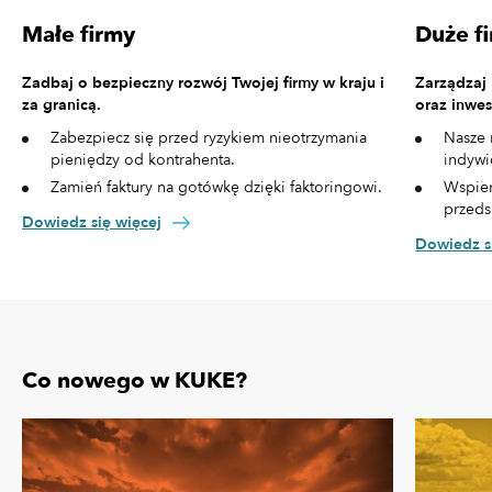
Małe firmy
Duże f
Zadbaj o bezpieczny rozwój Twojej firmy w kraju i
Zarządzaj
za granicą.
oraz inwes
Zabezpiecz się przed ryzykiem nieotrzymania
Nasze 
pieniędzy od kontrahenta.
indywi
Zamień faktury na gotówkę dzięki faktoringowi.
Wspier
przeds
Dowiedz się więcej
Dowiedz s
Co nowego w KUKE?