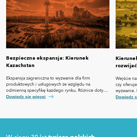
Bezpieczna ekspansja: Kierunek
Kierune
Kazachstan
rozwijać
Ekspansja zagraniczna to wyzwanie dla firm
Wejście na
produktowych i usługowych ze względu na
czy oferuj
odmienną specyfikę każdego rynku. Różnice dotyczą
wyzwanie. 
nie tylko przepisów prawa czy technologii, ale też,
własną spe
Dowiedz się więcej
Dowiedz s
kosztów pozyskania klienta, kultury biznesowej oraz
prawny cz
zachowań konsumentów.
technologi
pozyskania
zakupowe 