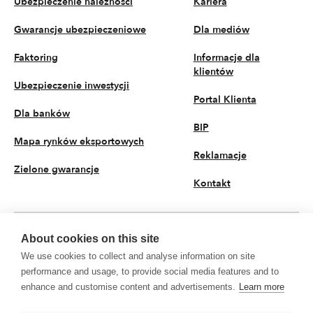
Ubezpieczenie należności
Kariera
Gwarancje ubezpieczeniowe
Dla mediów
Faktoring
Informacje dla
klientów
Ubezpieczenie inwestycji
Portal Klienta
Dla banków
BIP
Mapa rynków eksportowych
Reklamacje
Zielone gwarancje
Kontakt
About cookies on this site
PL
We use cookies to collect and analyse information on site
© 2026 KUKE S.A. Wszystkie prawa zastrzeżone
performance and usage, to provide social media features and to
enhance and customise content and advertisements.
Learn more
Polityka prywatności
Przetwarzanie danych osobowych