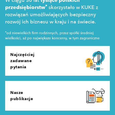
W ciągu 30 lat
tysiące polskich
*
przedsiębiorstw
skorzystało w KUKE z
rozwiązań umożliwiających bezpieczny
rozwój ich biznesu w kraju i na świecie.
*
od niewielkich firm rodzinnych, przez spółki średniej
wielkości, aż po największe koncerny, w tym zagraniczne
Najczęściej
zadawane
pytania
Nasze
publikacje