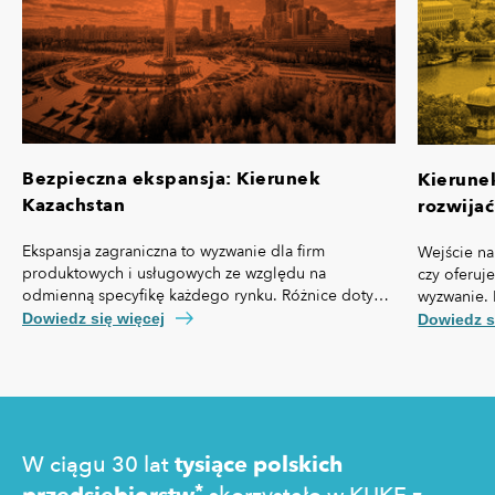
Bezpieczna ekspansja: Kierunek
Kierune
Kazachstan
rozwijać
Ekspansja zagraniczna to wyzwanie dla firm
Wejście na
produktowych i usługowych ze względu na
czy oferuj
odmienną specyfikę każdego rynku. Różnice dotyczą
wyzwanie. 
nie tylko przepisów prawa czy technologii, ale też,
własną spe
Dowiedz się więcej
Dowiedz s
kosztów pozyskania klienta, kultury biznesowej oraz
prawny cz
zachowań konsumentów.
technologi
pozyskania
zakupowe 
W ciągu 30 lat
tysiące polskich
*