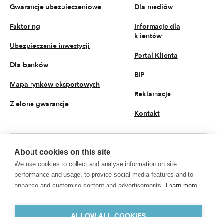
Gwarancje ubezpieczeniowe
Dla mediów
Faktoring
Informacje dla
klientów
Ubezpieczenie inwestycji
Portal Klienta
Dla banków
BIP
Mapa rynków eksportowych
Reklamacje
Zielone gwarancje
Kontakt
About cookies on this site
PL
We use cookies to collect and analyse information on site
© 2026 KUKE S.A. Wszystkie prawa zastrzeżone
performance and usage, to provide social media features and to
enhance and customise content and advertisements.
Learn more
Polityka prywatności
Przetwarzanie danych osobowych
KUKE S.A. z siedzibą przy ul. Kruczej 50, 00-025 Warszawa, Sąd Rejonowy dla
m.st. Warszawy w Warszawie, XII Wydział Gospodarczy Krajowego Rejestru
ALLOW ALL COOKIES