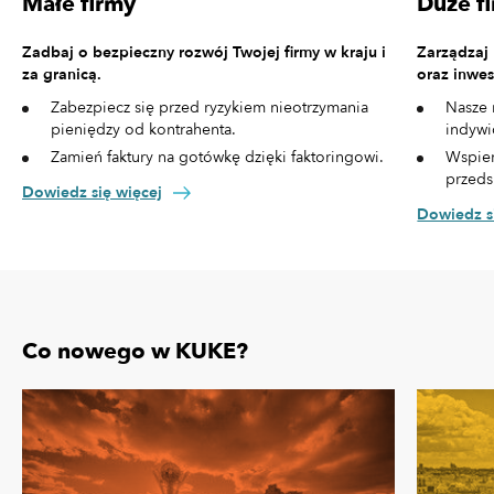
Małe firmy
Duże f
Zadbaj o bezpieczny rozwój Twojej firmy w kraju i
Zarządzaj
za granicą.
oraz inwes
Zabezpiecz się przed ryzykiem nieotrzymania
Nasze 
pieniędzy od kontrahenta.
indywi
Zamień faktury na gotówkę dzięki faktoringowi.
Wspier
przeds
Dowiedz się więcej
Dowiedz s
Co nowego w KUKE?