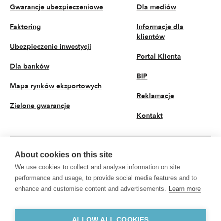
Gwarancje ubezpieczeniowe
Dla mediów
Faktoring
Informacje dla
klientów
Ubezpieczenie inwestycji
Portal Klienta
Dla banków
BIP
Mapa rynków eksportowych
Reklamacje
Zielone gwarancje
Kontakt
About cookies on this site
PL
We use cookies to collect and analyse information on site
© 2026 KUKE S.A. Wszystkie prawa zastrzeżone
performance and usage, to provide social media features and to
enhance and customise content and advertisements.
Learn more
Polityka prywatności
Przetwarzanie danych osobowych
KUKE S.A. z siedzibą przy ul. Kruczej 50, 00-025 Warszawa, Sąd Rejonowy dla
m.st. Warszawy w Warszawie, XII Wydział Gospodarczy Krajowego Rejestru
ALLOW ALL COOKIES