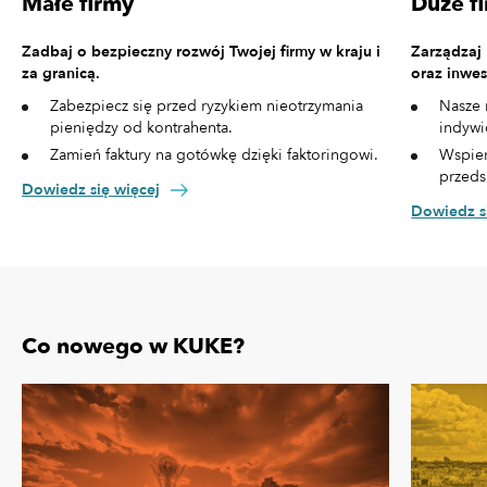
Małe firmy
Duże f
Zadbaj o bezpieczny rozwój Twojej firmy w kraju i
Zarządzaj
za granicą.
oraz inwes
Zabezpiecz się przed ryzykiem nieotrzymania
Nasze 
pieniędzy od kontrahenta.
indywi
Zamień faktury na gotówkę dzięki faktoringowi.
Wspier
przeds
Dowiedz się więcej
Dowiedz s
Co nowego w KUKE?