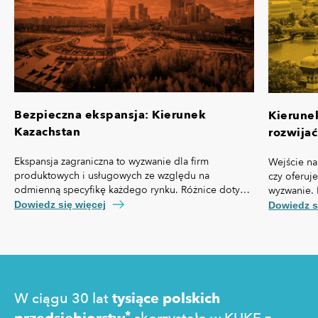
Bezpieczna ekspansja: Kierunek
Kierune
Kazachstan
rozwijać
Ekspansja zagraniczna to wyzwanie dla firm
Wejście na
produktowych i usługowych ze względu na
czy oferuj
odmienną specyfikę każdego rynku. Różnice dotyczą
wyzwanie. 
nie tylko przepisów prawa czy technologii, ale też,
własną spe
Dowiedz się więcej
Dowiedz s
kosztów pozyskania klienta, kultury biznesowej oraz
prawny cz
zachowań konsumentów.
technologi
pozyskania
zakupowe 
W ciągu 30 lat
tysiące polskich
*