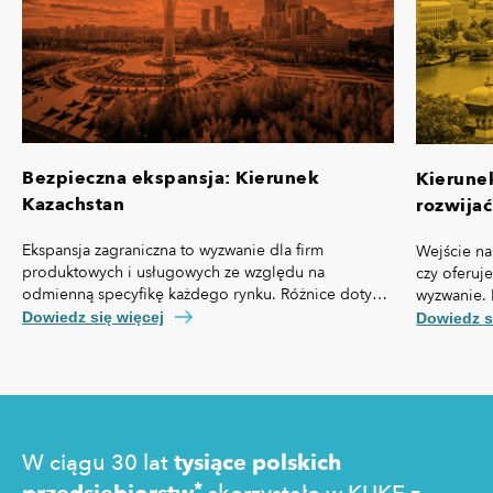
Bezpieczna ekspansja: Kierunek
Kierune
Kazachstan
rozwijać
Ekspansja zagraniczna to wyzwanie dla firm
Wejście na
produktowych i usługowych ze względu na
czy oferuj
odmienną specyfikę każdego rynku. Różnice dotyczą
wyzwanie. 
nie tylko przepisów prawa czy technologii, ale też,
własną spe
Dowiedz się więcej
Dowiedz s
kosztów pozyskania klienta, kultury biznesowej oraz
prawny cz
zachowań konsumentów.
technologi
pozyskania
zakupowe 
W ciągu 30 lat
tysiące polskich
*