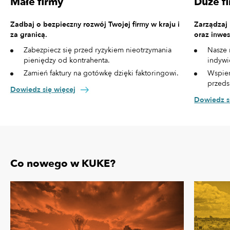
Małe firmy
Duże f
Zadbaj o bezpieczny rozwój Twojej firmy w kraju i
Zarządzaj
za granicą.
oraz inwes
Zabezpiecz się przed ryzykiem nieotrzymania
Nasze 
pieniędzy od kontrahenta.
indywi
Zamień faktury na gotówkę dzięki faktoringowi.
Wspier
przeds
Dowiedz się więcej
Dowiedz s
Co nowego w KUKE?