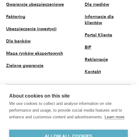
Gwarancje ubezpieczeniowe
Dla mediów
Faktoring
Informacje dla
klientów
Ubezpieczenie inwestycji
Portal Klienta
Dla banków
BIP
Mapa rynków eksportowych
Reklamacje
Zielone gwarancje
Kontakt
About cookies on this site
PL
We use cookies to collect and analyse information on site
© 2026 KUKE S.A. Wszystkie prawa zastrzeżone
performance and usage, to provide social media features and to
enhance and customise content and advertisements.
Learn more
Polityka prywatności
Przetwarzanie danych osobowych
KUKE S.A. z siedzibą przy ul. Kruczej 50, 00-025 Warszawa, Sąd Rejonowy dla
m.st. Warszawy w Warszawie, XII Wydział Gospodarczy Krajowego Rejestru
ALLOW ALL COOKIES