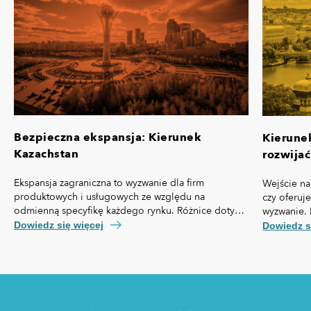
Bezpieczna ekspansja: Kierunek
Kierune
Kazachstan
rozwijać
Ekspansja zagraniczna to wyzwanie dla firm
Wejście na
produktowych i usługowych ze względu na
czy oferuj
odmienną specyfikę każdego rynku. Różnice dotyczą
wyzwanie. 
nie tylko przepisów prawa czy technologii, ale też,
własną spe
Dowiedz się więcej
Dowiedz s
kosztów pozyskania klienta, kultury biznesowej oraz
prawny cz
zachowań konsumentów.
technologi
pozyskania
zakupowe 