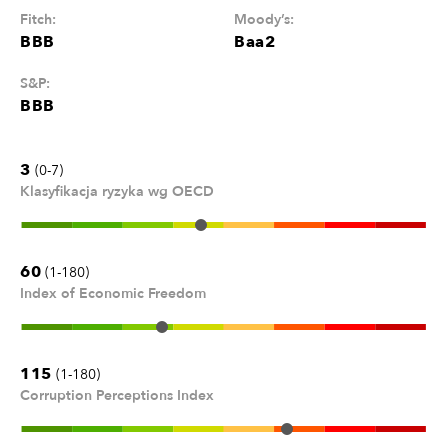
Fitch:
Moody’s:
BBB
Baa2
S&P:
BBB
3
(0-7)
Klasyfikacja ryzyka wg OECD
60
(1-180)
Index of Economic Freedom
115
(1-180)
Corruption Perceptions Index