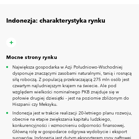
Indonezja: charakterystyka rynku
Mocne strony rynku
Największa gospodarka w Azji Południowo-Wschodniej
dysponuje znaczącymi zasobami naturalnymi, tanią i rosnącą
siłą roboczą. Z populacją przekraczającą 275 mln osób jest
czwartym najludniejszym krajem na świecie. Ale pod
względem wielkości nominalnego PKB znajduje się w
połowie drugiej dziesiątki - jest na poziomie zbliżonym do
Hiszpanii czy Meksyku.
Indonezja jest w trakcie realizacji 20-letniego planu rozwoju,
obecnie na etapie zwiększania kapitału ludzkiego,
konkurencyjności i wzmocnieniu odporności finansowej.
Główną rolę w gospodarce odgrywa wydobycie i eksport
surowców. Indonezja jest dużym eksporterem ropy naftowej