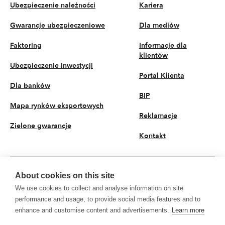
Ubezpieczenie należności
Kariera
Gwarancje ubezpieczeniowe
Dla mediów
Faktoring
Informacje dla
klientów
Ubezpieczenie inwestycji
Portal Klienta
Dla banków
BIP
Mapa rynków eksportowych
Reklamacje
Zielone gwarancje
Kontakt
About cookies on this site
PL
We use cookies to collect and analyse information on site
© 2026 KUKE S.A. Wszystkie prawa zastrzeżone
performance and usage, to provide social media features and to
enhance and customise content and advertisements.
Learn more
Polityka prywatności
Przetwarzanie danych osobowych