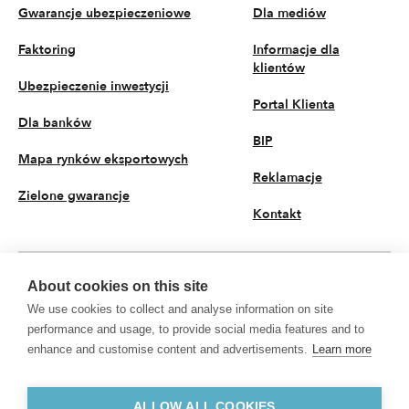
Gwarancje ubezpieczeniowe
Dla mediów
Faktoring
Informacje dla
klientów
Ubezpieczenie inwestycji
Portal Klienta
Dla banków
BIP
Mapa rynków eksportowych
Reklamacje
Zielone gwarancje
Kontakt
About cookies on this site
PL
We use cookies to collect and analyse information on site
© 2026 KUKE S.A. Wszystkie prawa zastrzeżone
performance and usage, to provide social media features and to
enhance and customise content and advertisements.
Learn more
Polityka prywatności
Przetwarzanie danych osobowych
KUKE S.A. z siedzibą przy ul. Kruczej 50, 00-025 Warszawa, Sąd Rejonowy dla
m.st. Warszawy w Warszawie, XII Wydział Gospodarczy Krajowego Rejestru
ALLOW ALL COOKIES