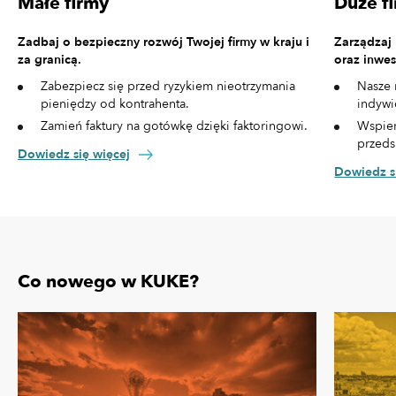
Małe firmy
Duże f
Zadbaj o bezpieczny rozwój Twojej firmy w kraju i
Zarządzaj
za granicą.
oraz inwes
Zabezpiecz się przed ryzykiem nieotrzymania
Nasze 
pieniędzy od kontrahenta.
indywi
Zamień faktury na gotówkę dzięki faktoringowi.
Wspier
przeds
Dowiedz się więcej
Dowiedz s
Co nowego w KUKE?