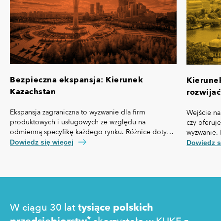
Bezpieczna ekspansja: Kierunek
Kierune
Kazachstan
rozwijać
Ekspansja zagraniczna to wyzwanie dla firm
Wejście na
produktowych i usługowych ze względu na
czy oferuj
odmienną specyfikę każdego rynku. Różnice dotyczą
wyzwanie. 
nie tylko przepisów prawa czy technologii, ale też,
własną spe
Dowiedz się więcej
Dowiedz s
kosztów pozyskania klienta, kultury biznesowej oraz
prawny cz
zachowań konsumentów.
technologi
pozyskania
zakupowe 
W ciągu 30 lat
tysiące polskich
*