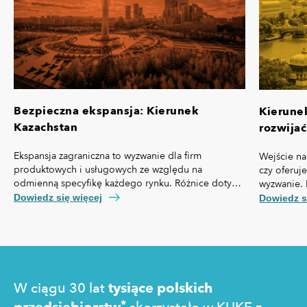
Bezpieczna ekspansja: Kierunek
Kierune
Kazachstan
rozwijać
Ekspansja zagraniczna to wyzwanie dla firm
Wejście na
produktowych i usługowych ze względu na
czy oferuj
odmienną specyfikę każdego rynku. Różnice dotyczą
wyzwanie. 
nie tylko przepisów prawa czy technologii, ale też,
własną spe
Dowiedz się więcej
Dowiedz s
kosztów pozyskania klienta, kultury biznesowej oraz
prawny cz
zachowań konsumentów.
technologi
pozyskania
zakupowe 
W ciągu 30 lat
tysiące polskich
*