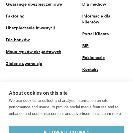
Gwarancje ubezpieczeniowe
Dla mediów
Faktoring
Informacje dla
klientów
Ubezpieczenie inwestycji
Portal Klienta
Dla banków
BIP
Mapa rynków eksportowych
Reklamacje
Zielone gwarancje
Kontakt
About cookies on this site
PL
We use cookies to collect and analyse information on site
© 2026 KUKE S.A. Wszystkie prawa zastrzeżone
performance and usage, to provide social media features and to
enhance and customise content and advertisements.
Learn more
Polityka prywatności
Przetwarzanie danych osobowych
KUKE S.A. z siedzibą przy ul. Kruczej 50, 00-025 Warszawa, Sąd Rejonowy dla
m.st. Warszawy w Warszawie, XII Wydział Gospodarczy Krajowego Rejestru
ALLOW ALL COOKIES