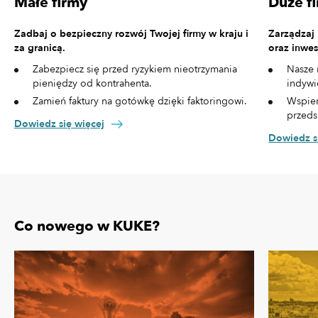
Małe firmy
Duże f
Zadbaj o bezpieczny rozwój Twojej firmy w kraju i
Zarządzaj
za granicą.
oraz inwes
Zabezpiecz się przed ryzykiem nieotrzymania
Nasze 
pieniędzy od kontrahenta.
indywi
Zamień faktury na gotówkę dzięki faktoringowi.
Wspier
przeds
Dowiedz się więcej
Dowiedz s
Co nowego w KUKE?