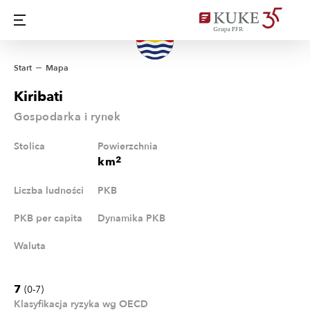
Start
Mapa
Kiribati
Gospodarka i rynek
Stolica
Powierzchnia
2
km
Liczba ludności
PKB
PKB per capita
Dynamika PKB
Waluta
7
(0-7)
Klasyfikacja ryzyka wg OECD