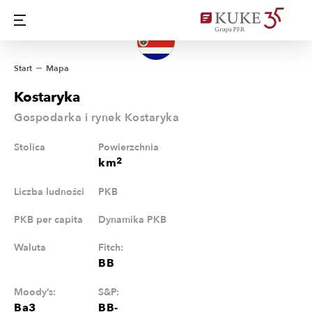
Start
Mapa
Kostaryka
Gospodarka i rynek Kostaryka
Stolica
Powierzchnia
2
km
Liczba ludności
PKB
PKB per capita
Dynamika PKB
Waluta
Fitch:
BB
Moody’s:
S&P:
Ba3
BB-