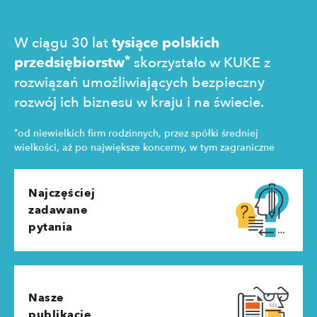
zakupowe 
W ciągu 30 lat
tysiące polskich
*
przedsiębiorstw
skorzystało w KUKE z
rozwiązań umożliwiających bezpieczny
rozwój ich biznesu w kraju i na świecie.
*
od niewielkich firm rodzinnych, przez spółki średniej
wielkości, aż po największe koncerny, w tym zagraniczne
Najczęściej
zadawane
pytania
Nasze
publikacje