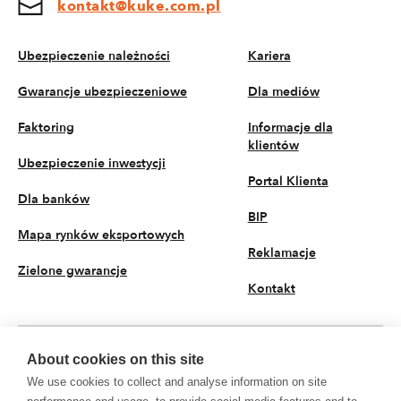
kontakt@kuke.com.pl
Ubezpieczenie należności
Kariera
Gwarancje ubezpieczeniowe
Dla mediów
Faktoring
Informacje dla
klientów
Ubezpieczenie inwestycji
Portal Klienta
Dla banków
BIP
Mapa rynków eksportowych
Reklamacje
Zielone gwarancje
Kontakt
About cookies on this site
PL
We use cookies to collect and analyse information on site
© 2026 KUKE S.A. Wszystkie prawa zastrzeżone