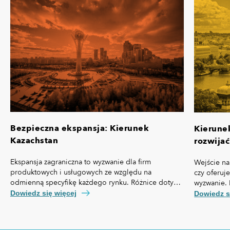
Bezpieczna ekspansja: Kierunek
Kierune
Kazachstan
rozwijać
Ekspansja zagraniczna to wyzwanie dla firm
Wejście na
produktowych i usługowych ze względu na
czy oferuj
odmienną specyfikę każdego rynku. Różnice dotyczą
wyzwanie. 
nie tylko przepisów prawa czy technologii, ale też,
własną spe
Dowiedz się więcej
Dowiedz s
kosztów pozyskania klienta, kultury biznesowej oraz
prawny cz
zachowań konsumentów.
technologi
pozyskania