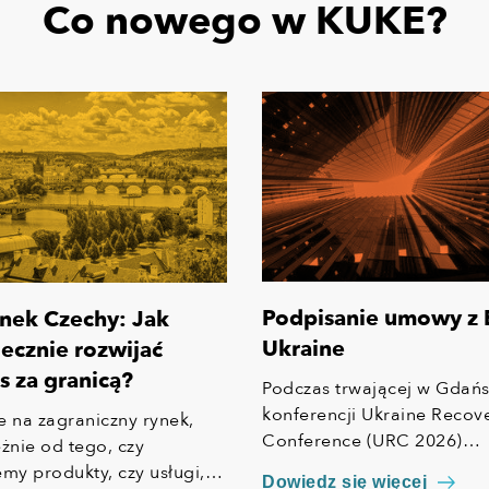
Co nowego w KUKE?
Podpisanie umowy z
nek Czechy: Jak
Ukraine
ecznie rozwijać
s za granicą?
Podczas trwającej w Gdań
konferencji Ukraine Recov
e na zagraniczny rynek,
Conference (URC 2026)
eżnie od tego, czy
podpisaliśmy z ECA Ukrai
emy produkty, czy usługi,
Dowiedz się więcej