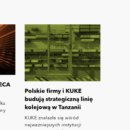
 ECA
Polskie firmy i KUKE
budują strategiczną linię
sku
kolejową w Tanzanii
ery
KUKE znalazła się wśród
ne
najważniejszych instytucji