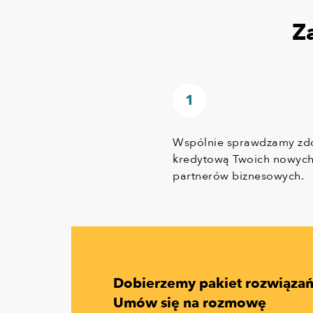
Z
Wspólnie sprawdzamy zd
kredytową Twoich nowyc
partnerów biznesowych.
Dobierzemy pakiet rozwiąza
Umów się na rozmowę