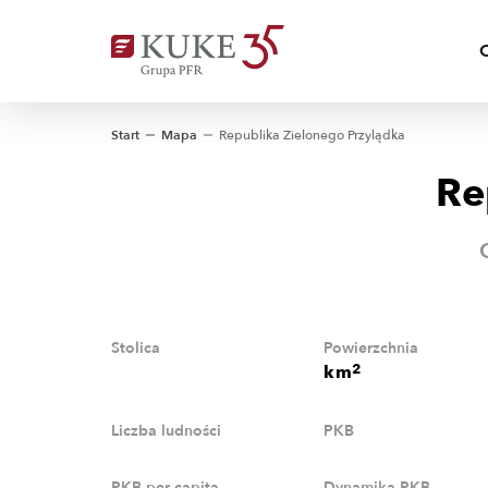
Start
Mapa
Republika Zielonego Przylądka
Re
Stolica
Powierzchnia
2
km
Liczba ludności
PKB
PKB per capita
Dynamika PKB