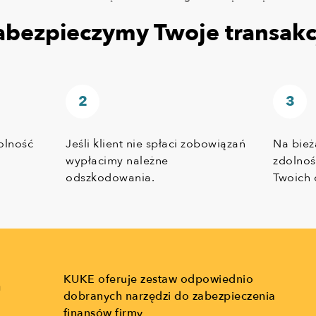
abezpieczymy Twoje transakc
olność
Jeśli klient nie spłaci zobowiązań
Na bież
h
wypłacimy należne
zdolnoś
odszkodowania.
Twoich 
KUKE oferuje zestaw odpowiednio
ń
dobranych narzędzi do zabezpieczenia
finansów firmy