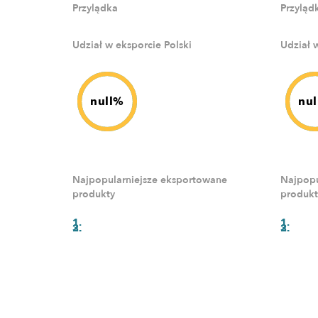
Przylądka
Przyląd
Udział w eksporcie Polski
Udział 
null%
nu
Najpopularniejsze eksportowane
Najpopu
produkty
produkt