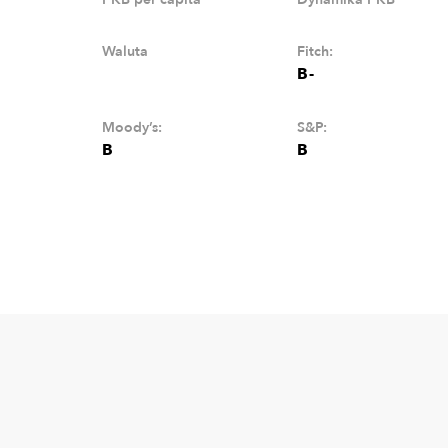
Waluta
Fitch:
B-
Moody’s:
S&P:
B
B