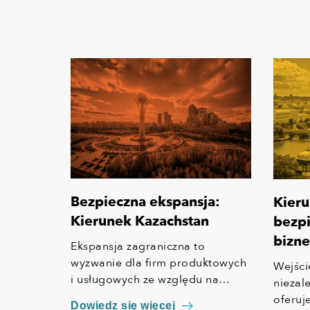
Bezpieczna ekspansja:
Kieru
Kierunek Kazachstan
bezpi
bizne
Ekspansja zagraniczna to
wyzwanie dla firm produktowych
Wejści
i usługowych ze względu na
niezal
odmienną specyfikę każdego
oferuj
Dowiedz się więcej