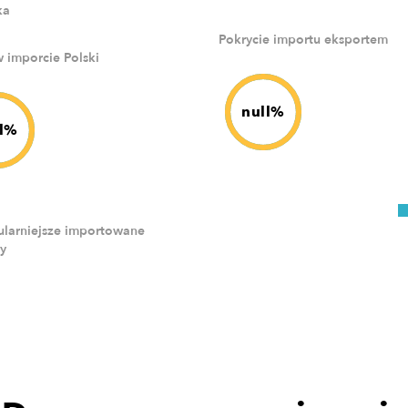
ka
Pokrycie importu eksportem
w imporcie Polski
null%
ll%
larniejsze importowane
y