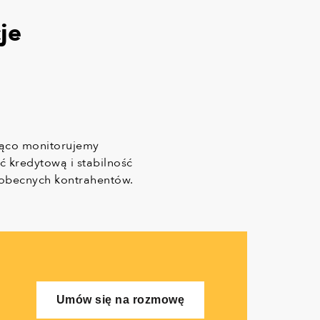
je
ąco monitorujemy
ć kredytową i stabilność
obecnych kontrahentów.
Umów się na rozmowę