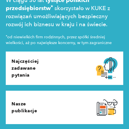
W ciągu 30 lat
tysiące polskich
*
przedsiębiorstw
skorzystało w KUKE z
rozwiązań umożliwiających bezpieczny
rozwój ich biznesu w kraju i na świecie.
*
od niewielkich firm rodzinnych, przez spółki średniej
wielkości, aż po największe koncerny, w tym zagraniczne
Najczęściej
zadawane
pytania
Nasze
publikacje