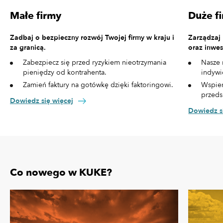
Małe firmy
Duże f
Zadbaj o bezpieczny rozwój Twojej firmy w kraju i
Zarządzaj
za granicą.
oraz inwes
Zabezpiecz się przed ryzykiem nieotrzymania
Nasze 
pieniędzy od kontrahenta.
indywi
Zamień faktury na gotówkę dzięki faktoringowi.
Wspier
przeds
Dowiedz się więcej
Dowiedz s
Co nowego w KUKE?