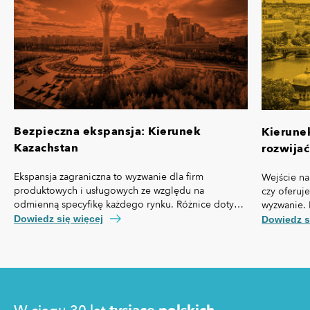
Bezpieczna ekspansja: Kierunek
Kierune
Kazachstan
rozwijać
Ekspansja zagraniczna to wyzwanie dla firm
Wejście na
produktowych i usługowych ze względu na
czy oferuj
odmienną specyfikę każdego rynku. Różnice dotyczą
wyzwanie. 
nie tylko przepisów prawa czy technologii, ale też,
własną spe
Dowiedz się więcej
Dowiedz s
kosztów pozyskania klienta, kultury biznesowej oraz
prawny cz
zachowań konsumentów.
technologi
pozyskania
zakupowe 