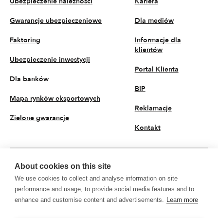
Ubezpieczenie należności
Kariera
Gwarancje ubezpieczeniowe
Dla mediów
Faktoring
Informacje dla
klientów
Ubezpieczenie inwestycji
Portal Klienta
Dla banków
BIP
Mapa rynków eksportowych
Reklamacje
Zielone gwarancje
Kontakt
About cookies on this site
PL
We use cookies to collect and analyse information on site
© 2026 KUKE S.A. Wszystkie prawa zastrzeżone
performance and usage, to provide social media features and to
enhance and customise content and advertisements.
Learn more
Polityka prywatności
Przetwarzanie danych osobowych