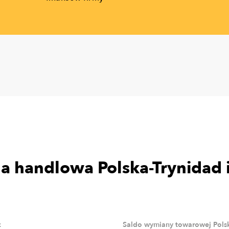
 handlowa Polska-Trynidad 
z
Saldo wymiany towarowej Polsk