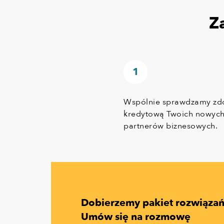
Z
Wspólnie sprawdzamy zd
kredytową Twoich nowyc
partnerów biznesowych.
Dobierzemy pakiet rozwiąza
Umów się na rozmowę