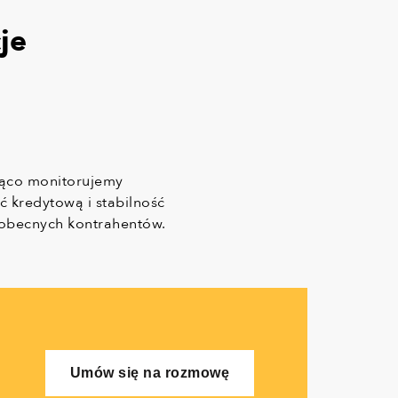
je
ąco monitorujemy
ć kredytową i stabilność
obecnych kontrahentów.
Umów się na rozmowę