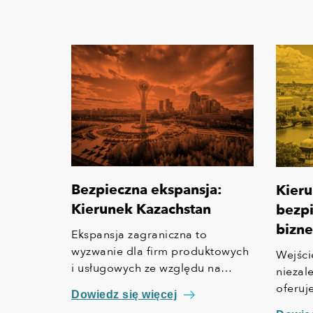
Bezpieczna ekspansja:
Kieru
Kierunek Kazachstan
bezpi
bizne
Ekspansja zagraniczna to
wyzwanie dla firm produktowych
Wejści
i usługowych ze względu na
niezal
odmienną specyfikę każdego
oferuj
Dowiedz się więcej
rynku. Różnice dotyczą nie tylko
stanow