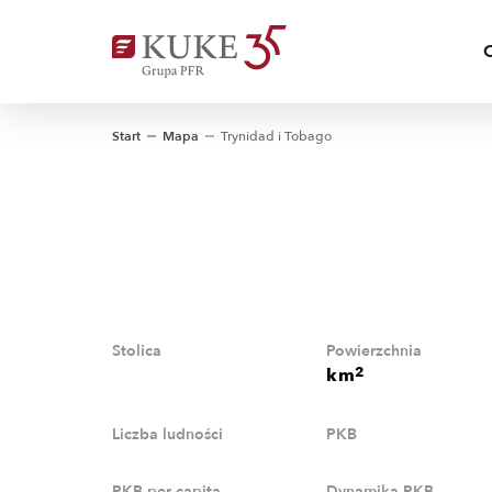
Start
Mapa
Trynidad i Tobago
Stolica
Powierzchnia
2
km
Liczba ludności
PKB
PKB per capita
Dynamika PKB