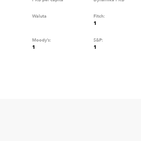
Waluta
Fitch:
1
Moody’s:
S&P:
1
1