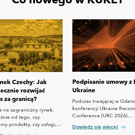
Podpisanie umowy z
nek Czechy: Jak
Ukraine
ecznie rozwijać
s za granicą?
Podczas trwającej w Gdań
konferencji Ukraine Recov
e na zagraniczny rynek,
Conference (URC 2026)
eżnie od tego, czy
podpisaliśmy z ECA Ukrai
emy produkty, czy usługi,
Dowiedz się więcej
umowę (Memorandum of
i spore wyzwanie. Każdy