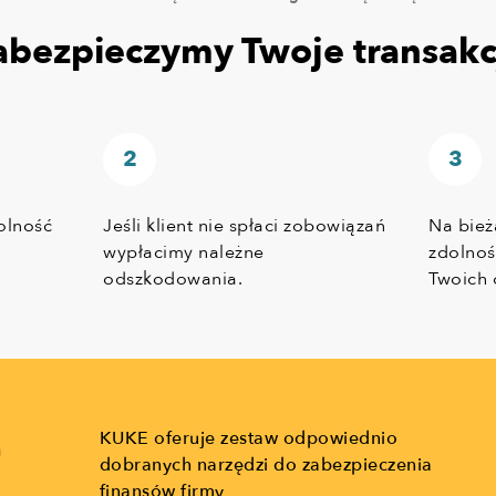
abezpieczymy Twoje transakc
olność
Jeśli klient nie spłaci zobowiązań
Na bież
h
wypłacimy należne
zdolnoś
odszkodowania.
Twoich 
KUKE oferuje zestaw odpowiednio
ń
dobranych narzędzi do zabezpieczenia
finansów firmy