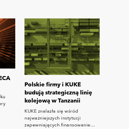
 ECA
Polskie firmy i KUKE
budują strategiczną linię
sku
kolejową w Tanzanii
ery
KUKE znalazła się wśród
ne
najważniejszych instytucji
zapewniających finansowanie