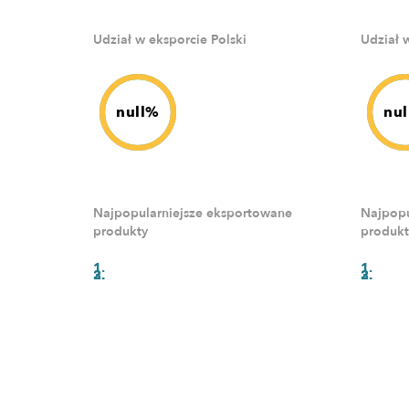
Udział w eksporcie Polski
Udział 
null%
nu
Najpopularniejsze eksportowane
Najpopu
produkty
produkt