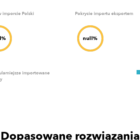
w imporcie Polski
Pokrycie importu eksportem
ll%
null%
larniejsze importowane
y
Dopasowane rozwiązania