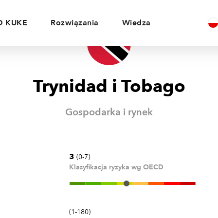
O KUKE
Rozwiązania
Wiedza
Trynidad i Tobago
Gospodarka i rynek
3
(0-7)
Klasyfikacja ryzyka wg OECD
(1-180)