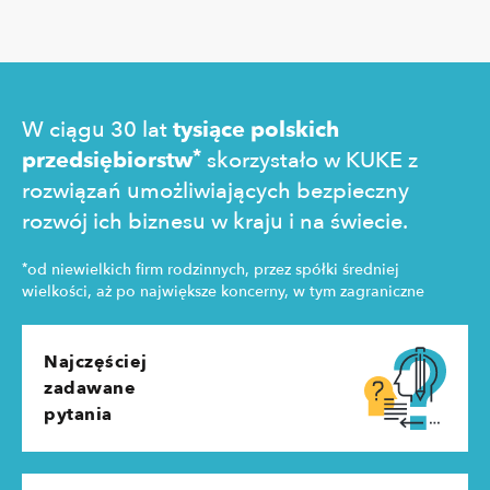
kosztów pozyskania klienta, kultury biznesowej oraz
prawny cz
zachowań konsumentów.
technologi
pozyskania
zakupowe 
W ciągu 30 lat
tysiące polskich
*
przedsiębiorstw
skorzystało w KUKE z
rozwiązań umożliwiających bezpieczny
rozwój ich biznesu w kraju i na świecie.
*
od niewielkich firm rodzinnych, przez spółki średniej
wielkości, aż po największe koncerny, w tym zagraniczne
Najczęściej
zadawane
pytania