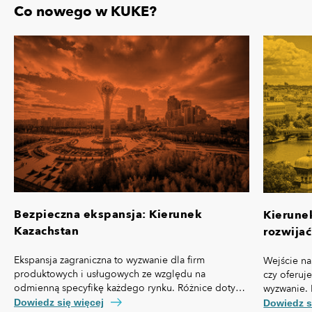
Co nowego w KUKE?
Bezpieczna ekspansja: Kierunek
Kierune
Kazachstan
rozwijać
Ekspansja zagraniczna to wyzwanie dla firm
Wejście na
produktowych i usługowych ze względu na
czy oferuj
odmienną specyfikę każdego rynku. Różnice dotyczą
wyzwanie. 
nie tylko przepisów prawa czy technologii, ale też,
własną spe
Dowiedz się więcej
Dowiedz s