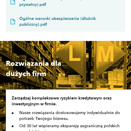
prywatny).pdf
Ogólne warunki ubezpieczenia (dłużnik
publiczny).pdf
Rozwiązania dla
dużych firm
Zarządzaj kompleksowo ryzykiem kredytowym oraz
inwestycyjnym w firmie.
Nasze rozwiązania dostosowujemy indywidualnie do
potrzeb Twojego biznesu.
Od 30 lat wspieramy ekspansję zagraniczną polskich