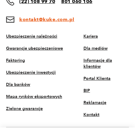
(22) 108 99 70
801 060 106
kontakt@kuke.com.pl
Ubezpieczenie należności
Kariera
Gwarancje ubezpieczeniowe
Dla mediów
Faktoring
Informacje dla
klientów
Ubezpieczenie inwestycji
Portal Klienta
Dla banków
BIP
Mapa rynków eksportowych
Reklamacje
Zielone gwarancje
Kontakt