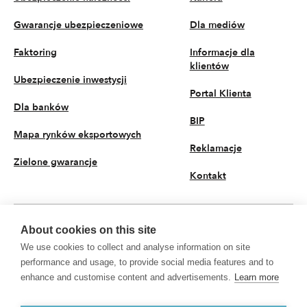
Gwarancje ubezpieczeniowe
Dla mediów
Faktoring
Informacje dla
klientów
Ubezpieczenie inwestycji
Portal Klienta
Dla banków
BIP
Mapa rynków eksportowych
Reklamacje
Zielone gwarancje
Kontakt
About cookies on this site
PL
We use cookies to collect and analyse information on site
© 2026 KUKE S.A. Wszystkie prawa zastrzeżone
performance and usage, to provide social media features and to
enhance and customise content and advertisements.
Learn more
Polityka prywatności
Przetwarzanie danych osobowych
KUKE S.A. z siedzibą przy ul. Kruczej 50, 00-025 Warszawa, Sąd Rejonowy dla