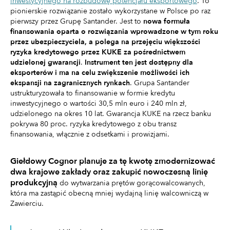
inwestycyjnego na rozbudowę potencjału eksportowego
. To
pionierskie rozwiązanie zostało wykorzystane w Polsce po raz
pierwszy przez Grupę Santander. Jest to
nowa formuła
finansowania oparta o rozwiązania wprowadzone w tym roku
przez ubezpieczyciela, a polega na przejęciu większości
ryzyka kredytowego przez KUKE za pośrednictwem
udzielonej gwarancji
.
Instrument ten jest dostępny
dla
eksporterów i ma na celu zwiększenie możliwości ich
ekspansji na zagranicznych rynkach
. Grupa Santander
ustrukturyzowała to finansowanie w formie kredytu
inwestycyjnego o wartości 30,5 mln euro i 240 mln zł,
udzielonego na okres 10 lat. Gwarancja KUKE na rzecz banku
pokrywa 80 proc. ryzyka kredytowego z obu transz
finansowania, włącznie z odsetkami i prowizjami.
Giełdowy Cognor planuje za tę kwotę zmodernizować
dwa krajowe zakłady oraz zakupić nowoczesną linię
produkcyjną
do wytwarzania prętów gorącowalcowanych,
która ma zastąpić obecną mniej wydajną linię walcowniczą w
Zawierciu.