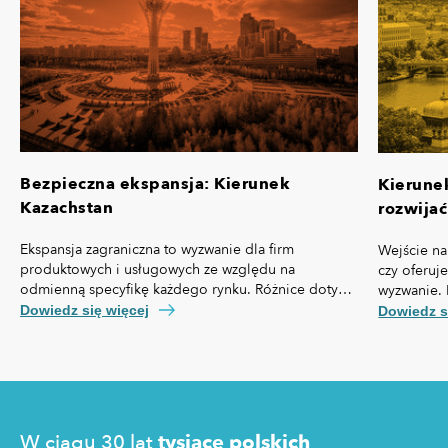
Bezpieczna ekspansja: Kierunek
Kierune
Kazachstan
rozwijać
Ekspansja zagraniczna to wyzwanie dla firm
Wejście na
produktowych i usługowych ze względu na
czy oferuj
odmienną specyfikę każdego rynku. Różnice dotyczą
wyzwanie. 
nie tylko przepisów prawa czy technologii, ale też,
własną spe
Dowiedz się więcej
Dowiedz s
kosztów pozyskania klienta, kultury biznesowej oraz
prawny cz
zachowań konsumentów.
technologi
pozyskania
zakupowe 
W ciągu 30 lat
tysiące polskich