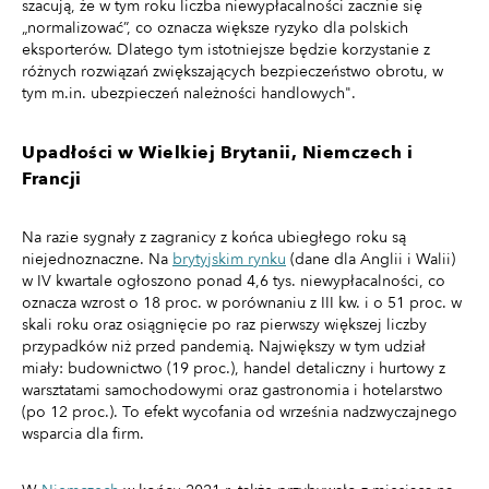
szacują, że w tym roku liczba niewypłacalności zacznie się
„normalizować”, co oznacza większe ryzyko dla polskich
eksporterów. Dlatego tym istotniejsze będzie korzystanie z
różnych rozwiązań zwiększających bezpieczeństwo obrotu, w
tym m.in. ubezpieczeń należności handlowych".
Upadłości w Wielkiej Brytanii, Niemczech i
Francji
Na razie sygnały z zagranicy z końca ubiegłego roku są
niejednoznaczne. Na
brytyjskim rynku
(dane dla Anglii i Walii)
w IV kwartale ogłoszono ponad 4,6 tys. niewypłacalności, co
oznacza wzrost o 18 proc. w porównaniu z III kw. i o 51 proc. w
skali roku oraz osiągnięcie po raz pierwszy większej liczby
przypadków niż przed pandemią. Największy w tym udział
miały: budownictwo (19 proc.), handel detaliczny i hurtowy z
warsztatami samochodowymi oraz gastronomia i hotelarstwo
(po 12 proc.). To efekt wycofania od września nadzwyczajnego
wsparcia dla firm.