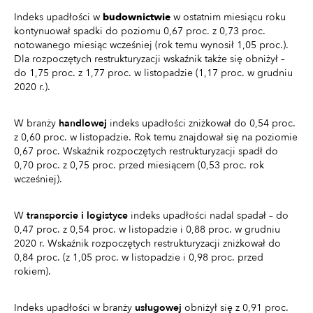
Indeks upadłości w
budownictwie
w ostatnim miesiącu roku
kontynuował spadki do poziomu 0,67 proc. z 0,73 proc.
notowanego miesiąc wcześniej (rok temu wynosił 1,05 proc.).
Dla rozpoczętych restrukturyzacji wskaźnik także się obniżył –
do 1,75 proc. z 1,77 proc. w listopadzie (1,17 proc. w grudniu
2020 r.).
W branży
handlowej
indeks upadłości zniżkował do 0,54 proc.
z 0,60 proc. w listopadzie. Rok temu znajdował się na poziomie
0,67 proc. Wskaźnik rozpoczętych restrukturyzacji spadł do
0,70 proc. z 0,75 proc. przed miesiącem (0,53 proc. rok
wcześniej).
W
transporcie i logistyce
indeks upadłości nadal spadał – do
0,47 proc. z 0,54 proc. w listopadzie i 0,88 proc. w grudniu
2020 r. Wskaźnik rozpoczętych restrukturyzacji zniżkował do
0,84 proc. (z 1,05 proc. w listopadzie i 0,98 proc. przed
rokiem).
Indeks upadłości w branży
usługowej
obniżył się z 0,91 proc.