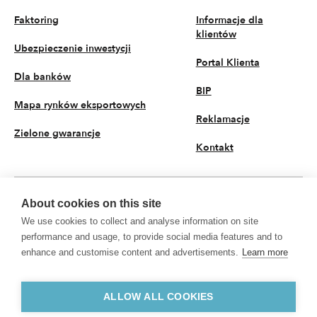
Faktoring
Informacje dla
klientów
Ubezpieczenie inwestycji
Portal Klienta
Dla banków
BIP
Mapa rynków eksportowych
Reklamacje
Zielone gwarancje
Kontakt
About cookies on this site
PL
We use cookies to collect and analyse information on site
© 2026 KUKE S.A. Wszystkie prawa zastrzeżone
performance and usage, to provide social media features and to
enhance and customise content and advertisements.
Learn more
Polityka prywatności
Przetwarzanie danych osobowych
KUKE S.A. z siedzibą przy ul. Kruczej 50, 00-025 Warszawa, Sąd Rejonowy dla
m.st. Warszawy w Warszawie, XII Wydział Gospodarczy Krajowego Rejestru
ALLOW ALL COOKIES
Sądowego, nr KRS 0000094881, NIP 5260307991, REGON 002049513,
kapitał zakładowy w wysokości 135 938 900 zł opłacony w całości