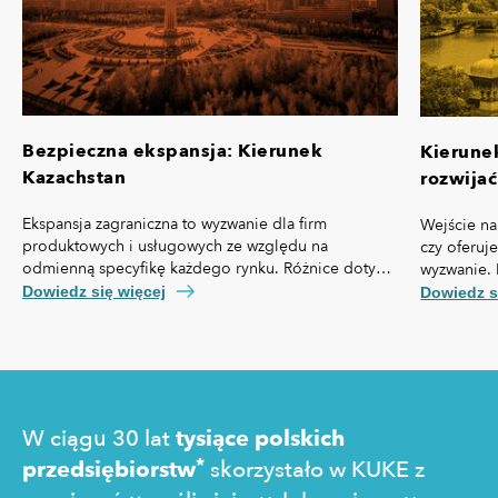
Bezpieczna ekspansja: Kierunek
Kierune
Kazachstan
rozwijać
Ekspansja zagraniczna to wyzwanie dla firm
Wejście na
produktowych i usługowych ze względu na
czy oferuj
odmienną specyfikę każdego rynku. Różnice dotyczą
wyzwanie. 
nie tylko przepisów prawa czy technologii, ale też,
własną spe
Dowiedz się więcej
Dowiedz s
kosztów pozyskania klienta, kultury biznesowej oraz
prawny cz
zachowań konsumentów.
technologi
pozyskania
zakupowe 
W ciągu 30 lat
tysiące polskich
*
przedsiębiorstw
skorzystało w KUKE z