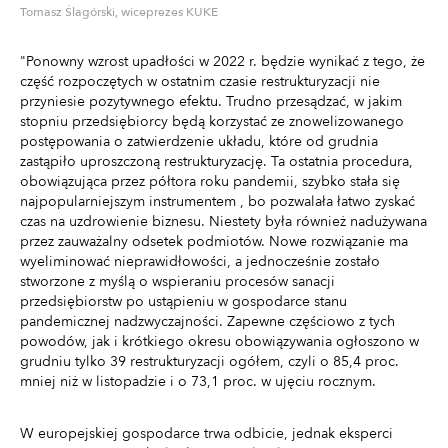
Tomasz Ślagórski, wiceprezes KUKE
"Ponowny wzrost upadłości w 2022 r. będzie wynikać z tego, że
część rozpoczętych w ostatnim czasie restrukturyzacji nie
przyniesie pozytywnego efektu. Trudno przesądzać, w jakim
stopniu przedsiębiorcy będą korzystać ze znowelizowanego
postępowania o zatwierdzenie układu, które od grudnia
zastąpiło uproszczoną restrukturyzację. Ta ostatnia procedura,
obowiązująca przez półtora roku pandemii, szybko stała się
najpopularniejszym instrumentem , bo pozwalała łatwo zyskać
czas na uzdrowienie biznesu. Niestety była również nadużywana
przez zauważalny odsetek podmiotów. Nowe rozwiązanie ma
wyeliminować nieprawidłowości, a jednocześnie zostało
stworzone z myślą o wspieraniu procesów sanacji
przedsiębiorstw po ustąpieniu w gospodarce stanu
pandemicznej nadzwyczajności. Zapewne częściowo z tych
powodów, jak i krótkiego okresu obowiązywania ogłoszono w
grudniu tylko 39 restrukturyzacji ogółem, czyli o 85,4 proc.
mniej niż w listopadzie i o 73,1 proc. w ujęciu rocznym.
W europejskiej gospodarce trwa odbicie, jednak eksperci