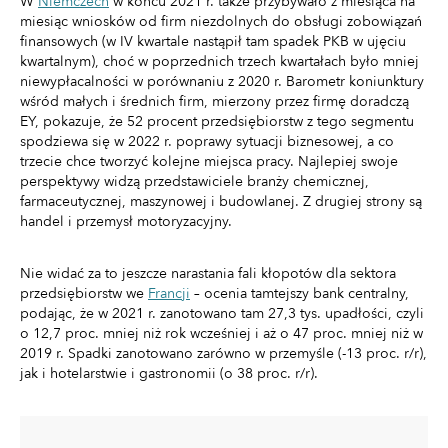
W
Niemczech
w końcu 2021 r. także przybywało z miesiąca na
miesiąc wniosków od firm niezdolnych do obsługi zobowiązań
finansowych (w IV kwartale nastąpił tam spadek PKB w ujęciu
kwartalnym), choć w poprzednich trzech kwartałach było mniej
niewypłacalności w porównaniu z 2020 r. Barometr koniunktury
wśród małych i średnich firm, mierzony przez firmę doradczą
EY, pokazuje, że 52 procent przedsiębiorstw z tego segmentu
spodziewa się w 2022 r. poprawy sytuacji biznesowej, a co
trzecie chce tworzyć kolejne miejsca pracy. Najlepiej swoje
perspektywy widzą przedstawiciele branży chemicznej,
farmaceutycznej, maszynowej i budowlanej. Z drugiej strony są
handel i przemysł motoryzacyjny.
Nie widać za to jeszcze narastania fali kłopotów dla sektora
przedsiębiorstw we
Francji
– ocenia tamtejszy bank centralny,
podając, że w 2021 r. zanotowano tam 27,3 tys. upadłości, czyli
o 12,7 proc. mniej niż rok wcześniej i aż o 47 proc. mniej niż w
2019 r. Spadki zanotowano zarówno w przemyśle (-13 proc. r/r),
jak i hotelarstwie i gastronomii (o 38 proc. r/r).