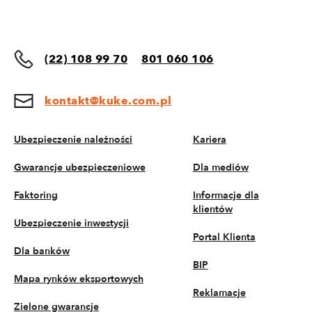
(22) 108 99 70
801 060 106
kontakt@kuke.com.pl
Ubezpieczenie należności
Kariera
Gwarancje ubezpieczeniowe
Dla mediów
Faktoring
Informacje dla
klientów
Ubezpieczenie inwestycji
Portal Klienta
Dla banków
BIP
Mapa rynków eksportowych
Reklamacje
Zielone gwarancje