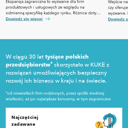
Ekspansja zagraniczna to wyzwanie dla firm
Wejście na
produktowych i usługowych ze względu na
czy oferuj
odmienną specyfikę każdego rynku. Różnice dotyczą
wyzwanie. 
nie tylko przepisów prawa czy technologii, ale też,
własną spe
Dowiedz się więcej
Dowiedz s
kosztów pozyskania klienta, kultury biznesowej oraz
prawny cz
zachowań konsumentów.
technologi
pozyskania
zakupowe 
W ciągu 30 lat
tysiące polskich
*
przedsiębiorstw
skorzystało w KUKE z
rozwiązań umożliwiających bezpieczny
rozwój ich biznesu w kraju i na świecie.
*
od niewielkich firm rodzinnych, przez spółki średniej
wielkości, aż po największe koncerny, w tym zagraniczne
Najczęściej
zadawane