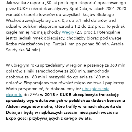
Jak wynika z raportu „30 lat polskiego eksportu” opracowanego
przez KUKE i ośrodek analityczny SpotData, w latach 2001–2020
wartość eksportu towarów do wszystkich krajów Bliskiego
Wschodu zwiększyła się z ok. 0,5 do 5,1 mld dolarów, a ich
udział w polskim eksporcie wzrósł z 1,2 do 2,2 proc. To jednak
ciągle mniej niż mają choćby
Węgry
(2,5 proc.). Potencjalnie
jest to jednak rynek obiecujący, chociażby biorąc pod uwagę
liczbę mieszkańców (np. Turcja i Iran po ponad 80 mln, Arabia
Saudyjska 34 mln).
W ubiegłym roku sprzedaliśmy w regionie pszenicę za 360 mln
dolarów, silniki samochodowe za 200 mln, samochody
osobowe za 180 mln i maszynki do golenia za 160 mln
dolarów. Eksportujemy tam również mięso wołowe i papierosy.
Warto przypomnieć, że dokonujemy też
ubezpieczenia
eksportu
do ZEA:
w 2018 r. KUKE ubezpieczyła transakcję
sprzedaży wyprodukowanych w polskich zakładach koncernu
Alstom wagonów metra, które trafiły w ramach eksportu do
Dubaju i będą w najbliższych sześciu miesiącach wozić na
Expo gości przybywających z całego świata
.