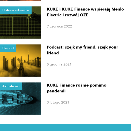
KUKE i KUKE Finance wspierają Menlo
Historie sukcesów
Electric i rozwój OZE
7 czerwca 2022
Podcast: szejk my friend, szejk your
Eksport
friend
5 grudnia 2021
KUKE Finance rośnie pomimo
Aktualności
pandemii
3 lutego 2021