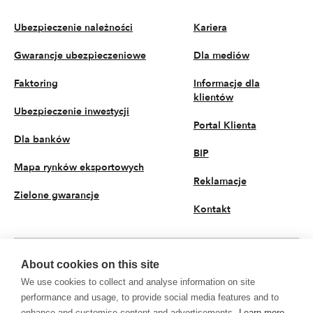
Ubezpieczenie należności
Kariera
Gwarancje ubezpieczeniowe
Dla mediów
Faktoring
Informacje dla
klientów
Ubezpieczenie inwestycji
Portal Klienta
Dla banków
BIP
Mapa rynków eksportowych
Reklamacje
Zielone gwarancje
Kontakt
About cookies on this site
PL
We use cookies to collect and analyse information on site
© 2026 KUKE S.A. Wszystkie prawa zastrzeżone
performance and usage, to provide social media features and to
enhance and customise content and advertisements.
Learn more