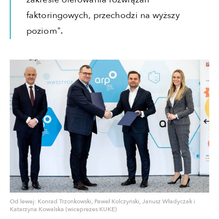
faktoringowych, przechodzi na wyższy
poziom".
Od lewej: Konrad Trzonkowski, Paweł Kolczyński, Janusz Władyczak i
Katarzyna Kowalska (wiceprezes KUKE)