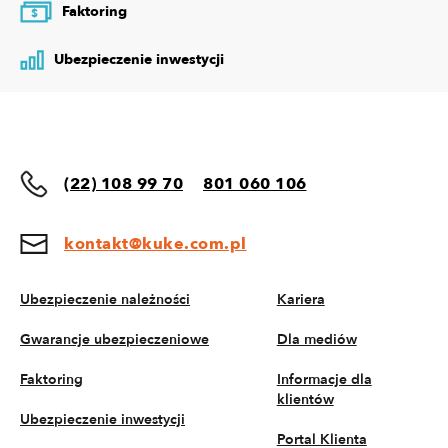
Faktoring
$
Ubezpieczenie inwestycji
(22) 108 99 70
801 060 106
kontakt@kuke.com.pl
Ubezpieczenie należności
Kariera
Gwarancje ubezpieczeniowe
Dla mediów
Faktoring
Informacje dla
klientów
Ubezpieczenie inwestycji
Portal Klienta