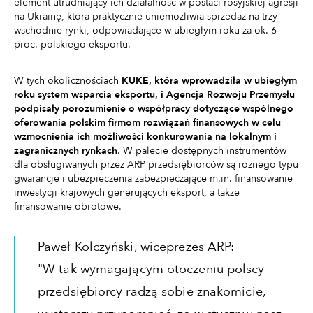
element utrudniający ich działalność w postaci rosyjskiej agresji
na Ukrainę, która praktycznie uniemożliwia sprzedaż na trzy
wschodnie rynki, odpowiadające w ubiegłym roku za ok. 6
proc. polskiego eksportu.
W tych okolicznościach
KUKE, która wprowadziła w ubiegłym
roku system wsparcia eksportu, i Agencja Rozwoju Przemysłu
podpisały porozumienie o współpracy dotyczące wspólnego
oferowania polskim firmom rozwiązań finansowych w celu
wzmocnienia ich możliwości konkurowania na lokalnym i
zagranicznych rynkach
. W palecie dostępnych instrumentów
dla obsługiwanych przez ARP przedsiębiorców są różnego typu
gwarancje i ubezpieczenia zabezpieczające m.in. finansowanie
inwestycji krajowych generujących eksport, a także
finansowanie obrotowe.
Paweł Kolczyński, wiceprezes ARP:
"W tak wymagającym otoczeniu polscy
przedsiębiorcy radzą sobie znakomicie,