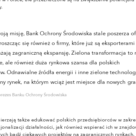
y.
woją misję, Bank Ochrony Środowiska stale poszerza of
oszcząc się również o firmy, które już są eksporterami
żają zagraniczną ekspansję. Zielona transformacja to 
e, ale również duża rynkowa szansa dla polskich
tw. Odnawialne źródła energii i inne zielone technolog
ny rynek, na którym wciąż jest miejsce dla nowych gra
prezes Banku Ochrony Środowiska
mierzają także edukować polskich przedsiębiorców w zakre
jonalizacji działalności, jak również wspierać ich w znajd
ych bądź ciekawych projektów na zagranicznych rynkach,