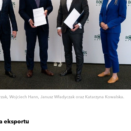
rzak, Wojciech Hann, Janusz Władyczak oraz Katarzyna Kowalska.
a eksportu