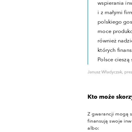
wspierania in
i z małymi fi
polskiego gos
moce produkc
również nadzie
których finans
Polsce cieszą
Janusz Władyczak, pre
Kto może skorzy
Z gwarancji mogą s
finansują swoje in
albo: