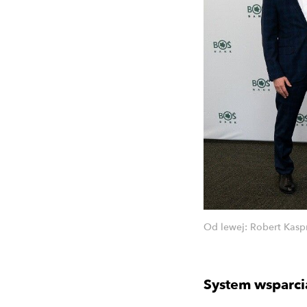
Od lewej: Robert Kasp
System wsparci