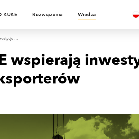
O KUKE
Rozwiązania
Wiedza
BOŚ i KUKE wspierają inwestycje polskich eksporterów
E wspierają inwest
eksporterów