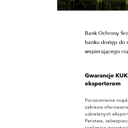
Bank Ochrony Śro
banku dostęp do 
wspierającego ro
Gwarancje KUKE
eksporterom
Porozumienie międ
zakresie oferowani
udzielanych ekspor
Państwa, zabezpiec
realizację inwestyc