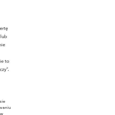
ertę
 lub
nie
ie to
czy”.
sie
owaniu
 w