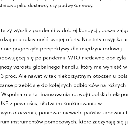
stniczyć jako dostawcy czy podwykonawcy.
terzy wyszli z pandemii w dobrej kondycji, poszerzając
rdzając atrakcyjność swojej oferty. Niestety rosyjska a
totnie pogorszyła perspektywy dla międzynarodowej
dowującej się po pandemii. WTO niedawno obniżyła
nozy wzrostu globalnego handlu, który ma wynieść w
 3 proc. Ale nawet w tak niekorzystnym otoczeniu pols
zanse przebić się do kolejnych odbiorców na różnych
 Wspólna oferta finansowania rozwoju polskich ekspo
UKE z pewnością ułatwi im konkurowanie w
wym otoczeniu, ponieważ niewiele państw zapewnia t
trum instrumentów pomocowych, które zaczynają się j