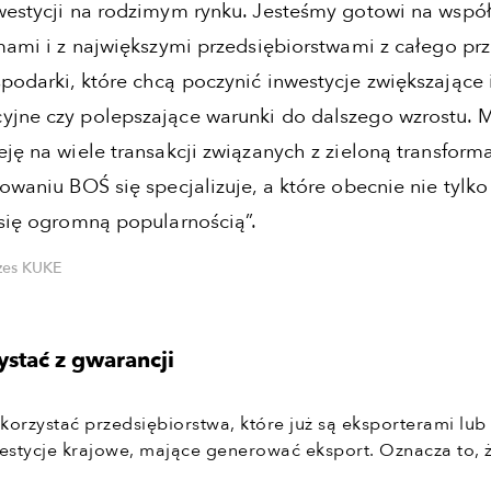
westycji na rodzimym rynku. Jesteśmy gotowi na wspó
rmami i z największymi przedsiębiorstwami z całego pr
podarki, które chcą poczynić inwestycje zwiększające 
yjne czy polepszające warunki do dalszego wzrostu.
ję na wiele transakcji związanych z zieloną transforma
owaniu BOŚ się specjalizuje, a które obecnie nie tylko
 się ogromną popularnością”.
zes KUKE
stać z gwarancji
korzystać przedsiębiorstwa, które już są eksporterami lu
westycje krajowe, mające generować eksport. Oznacza to, 