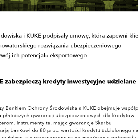
dowiska i KUKE podpisały umowę, która zapewni kli
nowatorskiego rozwiązania ubezpieczeniowego
zwój ich potencjału eksportowego.
 zabezpieczą kredyty inwestycyjne udzielane
zy Bankiem Ochrony Środowiska a KUKE obejmuje współ
a płatniczych gwarancji ubezpieczeniowych dla kredytów
terom. Instrumenty te, mając gwarancje Skarbu
zają bankowi do 80 proc. wartości kredytu udzielonego n
ji w Polsce, ale przeznaczone są na zwiększenie potencjału