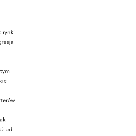
 rynki
gresja
 tym
kie
rterów
ak
uż od