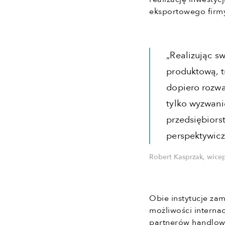
eksportowego firm
„Realizując s
produktową, tr
dopiero rozwa
tylko wyzwani
przedsiębiors
perspektywicz
Robert Kasprzak, wice
Obie instytucje za
możliwości internac
partnerów handlow