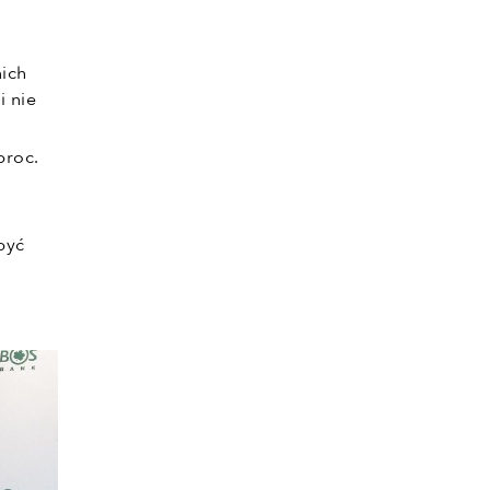
nich
 nie
proc.
być