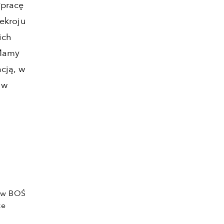
łpracę
zekroju
ich
 Mamy
cją, w
 w
b w BOŚ
że