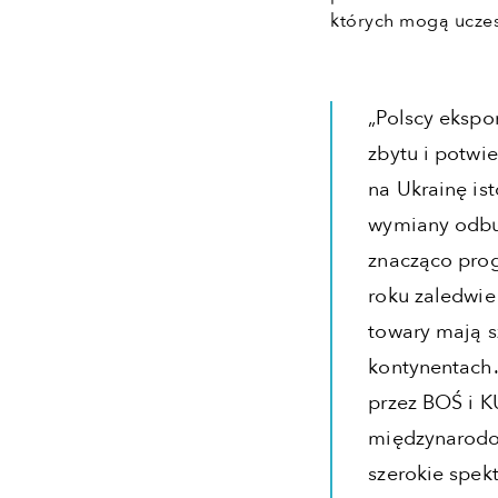
których mogą ucze
„Polscy ekspor
zbytu i potwie
na Ukrainę is
wymiany odbu
znacząco prog
roku zaledwie
towary mają s
kontynentach.
przez BOŚ i K
międzynarodo
szerokie spek